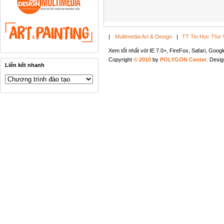
|
Multimedia Art & Design
|
TT Tin Học Thư 
Xem tốt nhất với IE 7.0+, FireFox, Safari, Goo
Copyright
© 2010
by
POLYGON Center
. Desi
Liên kết nhanh