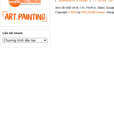
|
Multimedia Art & Design
|
TT Tin Học Thư 
Xem tốt nhất với IE 7.0+, FireFox, Safari, Goo
Copyright
© 2010
by
POLYGON Center
. Desi
Liên kết nhanh