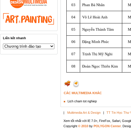
03
Phan Bá Nhân
M
04
Võ Lê Hoài Anh
M
05
Nguyễn Thành Tâm
M
Liên kết nhanh
06
Đặng Minh Phúc
M
07
Trịnh Thị Mỹ Nghi
M
08
Đoàn Ngọc Thiên Kim
M
CÁC MULTIMEDIA KHÁC
Lich cham tot nghiep
|
Multimedia Art & Design
|
TT Tin Học Thư 
Xem tốt nhất với IE 7.0+, FireFox, Safari, Goo
Copyright
© 2010
by
POLYGON Center
. Desi