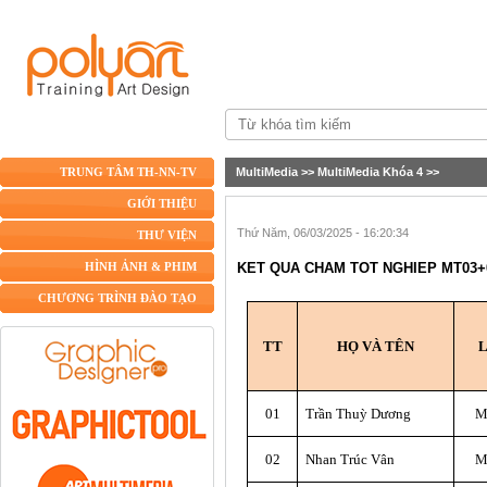
MultiMedia
>>
MultiMedia Khóa 4
>>
TRUNG TÂM TH-NN-TV
GIỚI THIỆU
Thứ Năm, 06/03/2025 - 16:20:34
THƯ VIỆN
KET QUA CHAM TOT NGHIEP MT03+
HÌNH ẢNH & PHIM
CHƯƠNG TRÌNH ĐÀO TẠO
TT
HỌ VÀ TÊN
01
Trần Thuỳ Dương
M
02
Nhan Trúc Vân
M