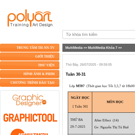
MultiMedia
>>
MultiMedia Khóa 7
>>
TRUNG TÂM TH-NN-TV
GIỚI THIỆU
Thứ Bảy, 26/07/2025 - 09:59:05
THƯ VIỆN
Tuần 30-31
HÌNH ẢNH & PHIM
CHƯƠNG TRÌNH ĐÀO TẠO
Lớp
MT07
(Thời gian học Tối
3,5,7
từ 18h00
NGÀY HỌC
MÔN HỌC
[ Tuần 30]
THỨ BA
After Effect
(14)
29-7-2025
Gv: Nguyễn Thị Tú Huê