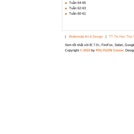
Tuần 64-65
Tuần 62-63
Tuần 60-61
|
Multimedia Art & Design
|
TT Tin Học Thư 
Xem tốt nhất với IE 7.0+, FireFox, Safari, Goo
Copyright
© 2010
by
POLYGON Center
. Desi