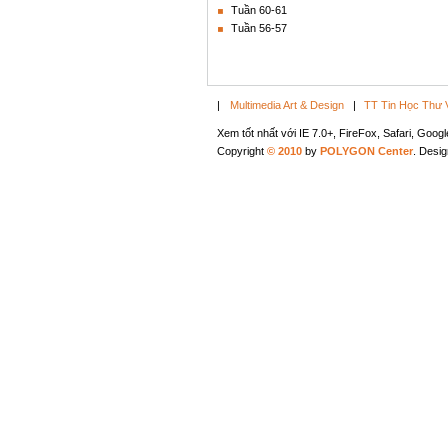
Tuần 60-61
Tuần 56-57
|
Multimedia Art & Design
|
TT Tin Học Thư 
Xem tốt nhất với IE 7.0+, FireFox, Safari, Goo
Copyright
© 2010
by
POLYGON Center
. Desi