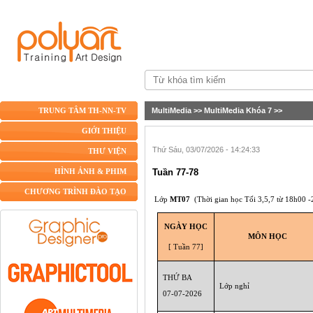
MultiMedia
>>
MultiMedia Khóa 7
>>
TRUNG TÂM TH-NN-TV
GIỚI THIỆU
Thứ Sáu, 03/07/2026 - 14:24:33
THƯ VIỆN
Tuần 77-78
HÌNH ẢNH & PHIM
CHƯƠNG TRÌNH ĐÀO TẠO
Lớp
MT07
(Thời gian học Tối
3,5,7
từ 18h00 -
NGÀY HỌC
MÔN HỌC
[ Tuần 77]
THỨ BA
Lớp nghỉ
07-07-2026