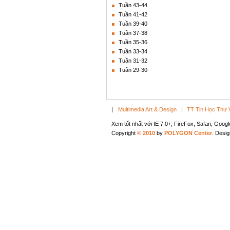
Tuần 43-44
Tuần 41-42
Tuần 39-40
Tuần 37-38
Tuần 35-36
Tuần 33-34
Tuần 31-32
Tuần 29-30
|
Multimedia Art & Design
|
TT Tin Học Thư 
Xem tốt nhất với IE 7.0+, FireFox, Safari, Goo
Copyright
© 2010
by
POLYGON Center
. Desi