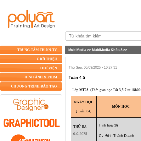
MultiMedia
>>
MultiMedia Khóa 8
>>
TRUNG TÂM TH-NN-TV
GIỚI THIỆU
Thứ Sáu, 05/09/2025 - 10:27:31
THƯ VIỆN
Tuần 4-5
HÌNH ẢNH & PHIM
CHƯƠNG TRÌNH ĐÀO TẠO
Lớp
MT08
(Thời gian học Tối
3,5,7
từ 18h00
NGÀY HỌC
MÔN HỌC
[ Tuần 04]
Hình họa (8)
THỨ BA
9-9-2025
Gv: Đinh Thành Doanh