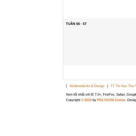
TUẦN 56 - 57
|
Multimedia Art & Design
|
TT Tin Học Thư 
Xem tốt nhất với IE 7.0+, FireFox, Safari, Goo
Copyright
© 2010
by
POLYGON Center
. Desi