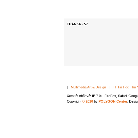
TUẦN 56 - 57
|
Multimedia Art & Design
|
TT Tin Học Thư 
Xem tốt nhất với IE 7.0+, FireFox, Safari, Goo
Copyright
© 2010
by
POLYGON Center
. Desi