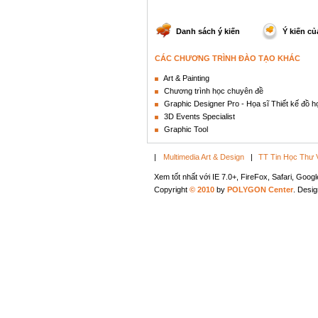
Danh sách ý kiến
Ý kiến củ
CÁC CHƯƠNG TRÌNH ĐÀO TẠO KHÁC
Art & Painting
Chương trình học chuyên đề
Graphic Designer Pro - Họa sĩ Thiết kế đồ 
3D Events Specialist
Graphic Tool
|
Multimedia Art & Design
|
TT Tin Học Thư 
Xem tốt nhất với IE 7.0+, FireFox, Safari, Goo
Copyright
© 2010
by
POLYGON Center
. Desi