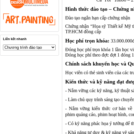
Hình thức đào tạo – Chứng
n
Đào tạo ngắn hạn cấp chứng
nhận
Chứng
nhận
“Họa sỹ Thiết kế
Mỹ t
TP.HCM đồng cấp
Liên kết nhanh
Học phí trọn khóa:
33.000.000đ
Đóng học phí trọn khóa 1 lần học v
Đóng học phí theo đợt: đợt 1 đóng 1
Chính sách khuyến học và
Qu
Học viên có thẻ sinh viên của các t
Kiến thức và kỹ năng đạt đượ
-
Nắm vững các kỹ năng, kỹ thuật sá
-
Làm chủ quy trình sáng tạo chuyên
-
Nắm vững kiến thức cơ bản về m
phim quảng cáo, phim hoạt hình, con
- Có kỹ năng phác họa ý tưởng để th
- Khả năng tư duy & kỹ năng vẽ sáng