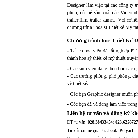
Designer làm việc tại các công ty t
phim, có thể sản xuất các Video n
trailer film
, trailer game
... Với cơ h
chương trình “
họa sĩ Thiết kế
Mỹ thu
Chương trình học Thiết Kế 
-
Tất cả học viên đã tốt nghiệp PT
thành họa sỹ thiết kế
mỹ thuật truyề
- Các sinh viên đang theo học các ng
- Các trưởng phòng, phó phòng, ch
về thiết kế.
-
Các bạn Graphic designer muốn phá
-
Các bạn đã và đang làm việc tron
Liên hệ tư vấn và đăng ký k
ĐT tư vấn:
028.38433454
;
028.625872
Tư vấn online qua Facebook:
Polyart