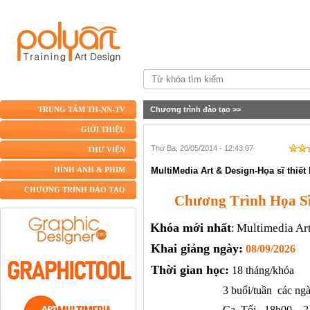
Chương trình đào tạo
>>
TRUNG TÂM TH-NN-TV
GIỚI THIỆU
Thứ Ba, 20/05/2014 - 12:43:07
THƯ VIỆN
MultiMedia Art & Design-Họa sĩ thiết
HÌNH ẢNH & PHIM
CHƯƠNG TRÌNH ĐÀO TẠO
Chương
T
rình Họa S
Khóa mới nhất
Multimedia Ar
:
Khai giảng ngày:
08/09/2026
Thời gian học:
18 tháng/khóa
3 buổi/tuần các ng
Ca
Tối
18h00 – 