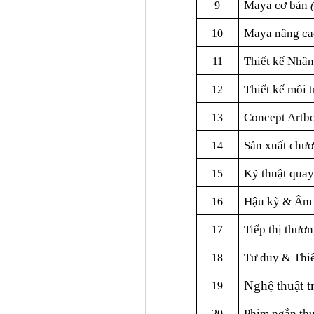
Maya cơ bản
9
Maya nâng c
10
Thiết kế Nhân
11
Thiết kế môi 
12
Concept Artb
13
Sản xuất chươ
14
Kỹ thuật qua
15
Hậu kỳ & Âm
16
Tiếp thị thươ
17
Tư duy &
Thi
18
Nghệ thuật 
19
Phim ngắn th
20