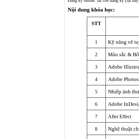
Đăng ký online: tải file đăng ký
(
tại đây
Nội dung
khóa học:
ST
T
Kỹ năng vẽ t
1
Màu sắc & Bố
2
Adobe Illustr
3
Adobe Photo
4
Nhiếp ảnh
th
5
Adobe InDesi
6
7
After Effect
Nghệ thuật c
8