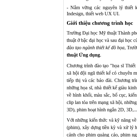
- Nắm vững các nguyên lý thiết k
Indesign, thiết web UX UI.
Giới thiệu chương trình học
Trường Đại học Mỹ thuật Thành phố 
thuật ở bậc đại học và sau đại học 
đào tạo ngành thiết kế đồ họa
, Trườ
thuật Ứng dụng
.
Chương trình đào tạo "họa sĩ Thiết
xã hội
đội ngũ thiết kế
có chuyên mô
tiếp thị và các báo đài
. Chương tr
những họa sĩ, nhà thiết kế giàu ki
về hình khối, màu sắc, bố cục, ki
clip
lan tỏa trên mạng xã hội
, những
3D)
, phim hoạt hình ngắn 2D, 3D
,
..
Với những kiến thức và kỹ năng về 
(phim)
,
xây dựng tiền kỳ và
xử lý
cảnh cho phim quảng cáo,
phim ngắ