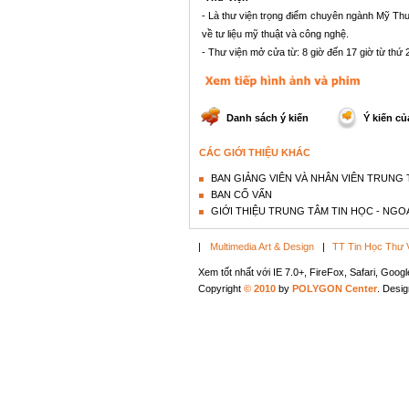
- Là thư viện trọng điểm chuyên ngành Mỹ Th
về tư liệu mỹ thuật và công nghệ.
- Thư viện mở cửa từ: 8 giờ đến 17 giờ từ thứ 
Danh sách ý kiến
Ý kiến củ
CÁC GIỚI THIỆU KHÁC
BAN GIẢNG VIÊN VÀ NHÂN VIÊN TRUNG
BAN CỐ VẤN
GIỚI THIỆU TRUNG TÂM TIN HỌC - NGOẠ
|
Multimedia Art & Design
|
TT Tin Học Thư 
Xem tốt nhất với IE 7.0+, FireFox, Safari, Goo
Copyright
© 2010
by
POLYGON Center
. Desi