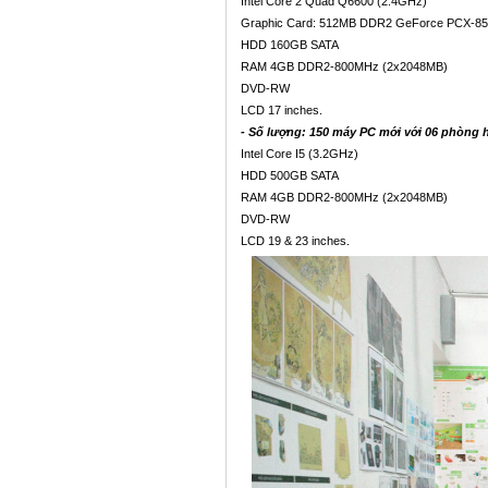
Intel Core 2 Quad Q6600 (2.4GHz)
Graphic Card: 512MB DDR2 GeForce PCX-8
HDD 160GB SATA
RAM 4GB DDR2-800MHz (2x2048MB)
DVD-RW
LCD 17 inches.
- Số lượng: 150 máy PC
mới
với 06 phòng h
Intel Core I5 (3.2GHz)
HDD 500GB SATA
RAM 4GB DDR2-800MHz (2x2048MB)
DVD-RW
LCD 19 & 23 inches.