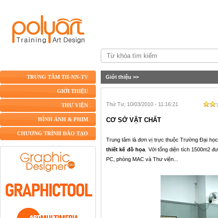
Giới thiệu
>>
TRUNG TÂM TH-NN-TV
GIỚI THIỆU
Thứ Tư, 10/03/2010 - 11:16:21
THƯ VIỆN
CƠ SỞ VẬT CHẤT
HÌNH ẢNH & PHIM
CHƯƠNG TRÌNH ĐÀO TẠO
Trung tâm là đơn vị trực thuộc Trường Đại họ
thiết kế đồ họa
. Với tổng diện tích 1500m2 đ
PC, phòng MAC và Thư viện...