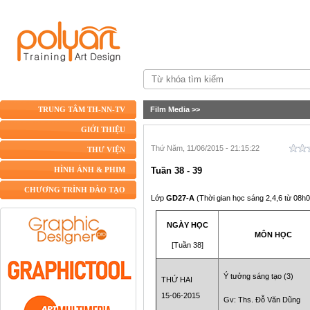
Film Media
>>
TRUNG TÂM TH-NN-TV
GIỚI THIỆU
Thứ Năm, 11/06/2015 - 21:15:22
THƯ VIỆN
Tuần 38 - 39
HÌNH ẢNH & PHIM
CHƯƠNG TRÌNH ĐÀO TẠO
Lớp
GD27-A
(Thời gian học sáng 2,4,6 từ 08h
NGÀY HỌC
MÔN HỌC
[Tuần 38]
Ý tưởng sáng tạo (3)
THỨ HAI
15-06-2015
Gv: Ths. Đỗ Văn Dũng