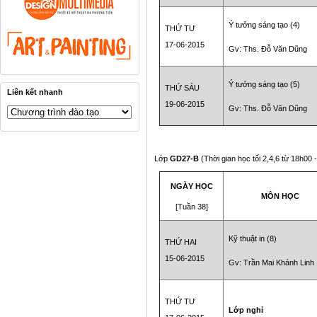
Ý tưởng sáng tạo (4)
THỨ TƯ
17-06-2015
Gv: Ths. Đỗ Văn Dũng
Ý tưởng sáng tạo (5)
THỨ SÁU
Liên kết nhanh
19-06-2015
Gv: Ths. Đỗ Văn Dũng
Lớp
GD27-B
(Thời gian học tối 2,4,6 từ 18h00
NGÀY HỌC
MÔN HỌC
[Tuần 38]
Kỹ thuật in (8)
THỨ HAI
15-06-2015
Gv: Trần Mai Khánh Linh
THỨ TƯ
Lớp nghỉ