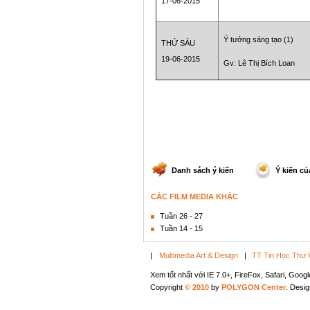
17-06-2015
Ý tưởng sáng tạo (1)
THỨ SÁU
19-06-2015
Gv: Lê Thị Bích Loan
Danh sách ý kiến
Ý kiến củ
CÁC FILM MEDIA KHÁC
Tuần 26 - 27
Tuần 14 - 15
|
Multimedia Art & Design
|
TT Tin Học Thư 
Xem tốt nhất với IE 7.0+, FireFox, Safari, Goo
Copyright
© 2010
by
POLYGON Center
. Desi