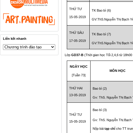
THỨ TƯ
TK Bao bì (6)
15-05-2019
GV:ThS.Nguyễn Thị Bạch Y
THỨ SÁU
TK Bao bì (7)
Liên kết nhanh
17-05-2019
GV:ThS.Nguyễn Thị Bạch Y
Lớp
GD37-B
(Thời gian học Tối 2,4,6 từ 18h00
NGÀY HỌC
MÔN HỌC
[Tuần 73]
THỨ HAI
Bao bì (2)
13-05-2019
Gv: ThS. Nguyễn Thị Bạch
Bao bì (3)
THỨ TƯ
Gv: ThS. Nguyễn Thị Bạch
15-05-2019
Nộp bài
tạp chí
cho TT tru