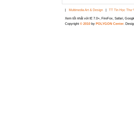
|
Multimedia Art & Design
|
TT Tin Học Thư 
Xem tốt nhất với IE 7.0+, FireFox, Safari, Goo
Copyright
© 2010
by
POLYGON Center
. Desi