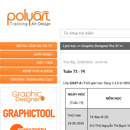
Lịch học
>>
Graphic Designer Pro 37
>>
TRUNG TÂM TH-NN-TV
GIỚI THIỆU
Thứ Bảy, 11/05/2019 - 14:54:41
THƯ VIỆN
Tuần 73 - 74
HÌNH ẢNH & PHIM
CHƯƠNG TRÌNH ĐÀO TẠO
Lớp
GD37-A
(Thời gian học Sáng 2,4,6 từ 08h
NGÀY HỌC
MÔN HỌC
[Tuần 73]
THỨ HAI
TK Bao bì (5)
13-05-2019
GV:ThS.Nguyễn Thị Bạch Y