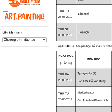
THỨ TƯ
Lớp nghỉ
28-08-2019
THỨ SÁU
Lớp nghỉ
Liên kết nhanh
30-08-2019
Lớp
GD40-B
(Thời gian học Tối 2,4,6 từ 18h
NGÀY HỌC
MÔN HỌC
[Tuần 36]
Typography (2)
THỨ HAI
26-08-2019
Gv: ThS. Đỗ Văn Dũng
Marketing (1)
THỨ TƯ
28-08-2019
Gv: Trần Mai Khánh Linh