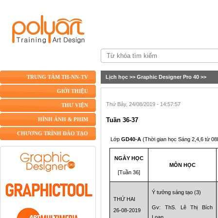
Lịch học
>>
Graphic Designer Pro 40
>>
TRUNG TÂM TH-NN-TV
GIỚI THIỆU
Thứ Bảy, 24/08/2019 - 14:57:57
THƯ VIỆN
Tuần 36-37
HÌNH ẢNH & PHIM
CHƯƠNG TRÌNH ĐÀO TẠO
Lớp
GD40-A
(Thời gian học Sáng 2,4,6 từ 0
NGÀY HỌC
MÔN HỌC
[Tuần 36]
Ý tưởng sáng tạo
(3)
THỨ HAI
Gv: ThS. Lê Thị Bích
26-08-2019
Loan