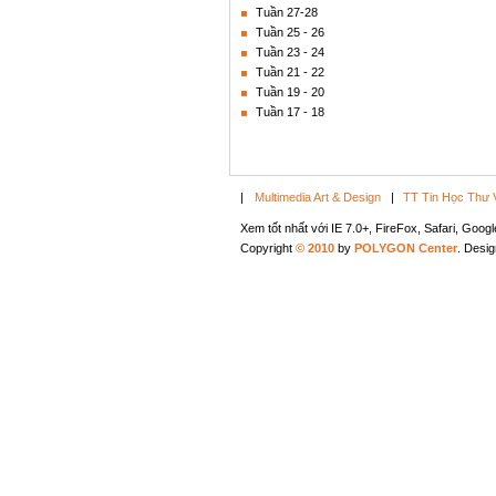
Tuần 27-28
Tuần 25 - 26
Tuần 23 - 24
Tuần 21 - 22
Tuần 19 - 20
Tuần 17 - 18
|
Multimedia Art & Design
|
TT Tin Học Thư 
Xem tốt nhất với IE 7.0+, FireFox, Safari, Goo
Copyright
© 2010
by
POLYGON Center
. Desi