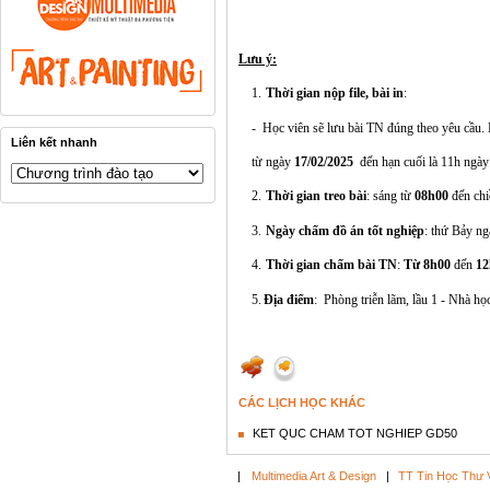
Lưu ý:
1.
Thời gian nộp file, bài in
:
-
Học viên sẽ lưu bài TN đúng theo yêu cầu.
Liên kết nhanh
từ ngày
17/02/2025
đến hạn cuối là 11h ngà
2.
Thời gian treo bài
: sáng từ
08h00
đến ch
3.
Ngày chấm đồ án tốt nghiệp
: thứ Bảy n
4.
Thời gian chấm bài TN
:
Từ 8h00
đến
12
5.
Địa điểm
: Phòng triễn lãm, lầu 1 - Nhà họ
CÁC LỊCH HỌC KHÁC
KET QUC CHAM TOT NGHIEP GD50
|
Multimedia Art & Design
|
TT Tin Học Thư 