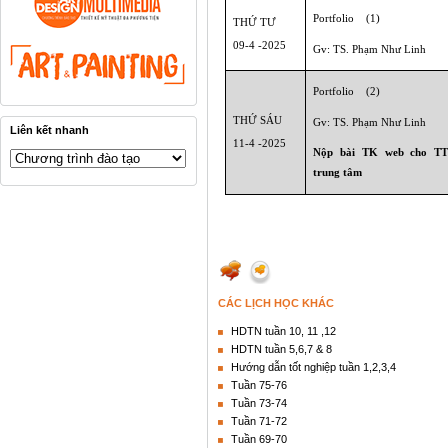
Portfolio
(1)
THỨ TƯ
09-4 -2025
Gv: TS. Phạm Như Linh
Portfolio
(2)
THỨ SÁU
Gv: TS. Phạm Như Linh
Liên kết nhanh
11-4 -2025
Nộp bài TK web cho TT
trung tâm
CÁC LỊCH HỌC KHÁC
HDTN tuần 10, 11 ,12
HDTN tuần 5,6,7 & 8
Hướng dẫn tốt nghiệp tuần 1,2,3,4
Tuần 75-76
Tuần 73-74
Tuần 71-72
Tuần 69-70