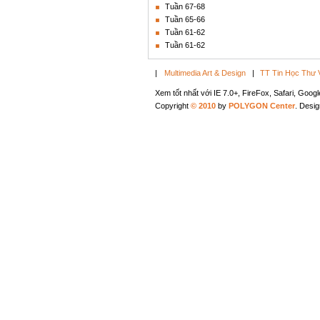
Tuần 67-68
Tuần 65-66
Tuần 61-62
Tuần 61-62
|
Multimedia Art & Design
|
TT Tin Học Thư 
Xem tốt nhất với IE 7.0+, FireFox, Safari, Goo
Copyright
© 2010
by
POLYGON Center
. Desi