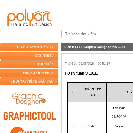
Lịch học
>>
Graphic Designer Pro 53
>>
TRUNG TÂM TH-NN-TV
GIỚI THIỆU
Thứ Bảy, 09/05/2026 - 10:51:17
THƯ VIỆN
HDTN tuần 9,10,11
HÌNH ẢNH & PHIM
CHƯƠNG TRÌNH ĐÀO TẠO
HỌ & TÊN
TT
TUẦN
GV
Thứ Năm
21/5/2026
1
Hồ Bình An
Polyart