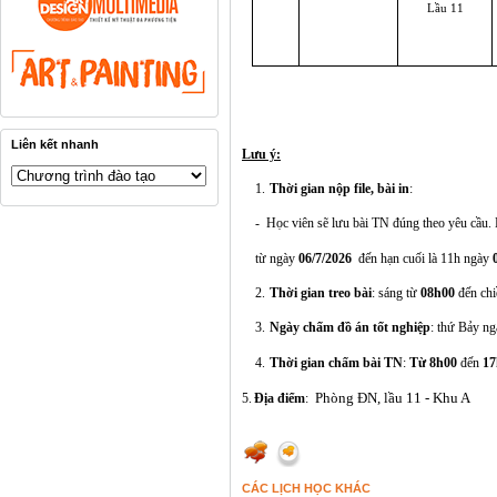
Lầu 11
Liên kết nhanh
Lưu ý:
1.
Thời gian nộp file, bài in
:
-
Học viên sẽ lưu bài TN đúng theo yêu cầu.
từ ngày
06/7/2026
đến hạn cuối là 11h ngày
2.
Thời gian treo bài
: sáng từ
08h00
đến ch
3.
Ngày chấm đồ án tốt nghiệp
: thứ Bảy n
4.
Thời gian chấm bài TN
:
Từ 8h00
đến
17
Phòng ĐN, lầu 11 - Khu A
5.
Địa điểm
:
CÁC LỊCH HỌC KHÁC