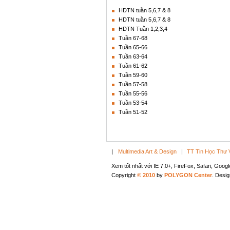
HDTN tuần 5,6,7 & 8
HDTN tuần 5,6,7 & 8
HDTN Tuần 1,2,3,4
Tuần 67-68
Tuần 65-66
Tuần 63-64
Tuần 61-62
Tuần 59-60
Tuần 57-58
Tuần 55-56
Tuần 53-54
Tuần 51-52
|
Multimedia Art & Design
|
TT Tin Học Thư 
Xem tốt nhất với IE 7.0+, FireFox, Safari, Goo
Copyright
© 2010
by
POLYGON Center
. Desi