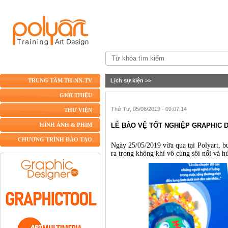
Lịch sự kiện
>>
TRUNG TÂM TH-NN-TV
GIỚI THIỆU
Thứ Tư, 05/06/2019 - 09:07:14
THƯ VIỆN
LỄ BẢO VỆ TỐT NGHIỆP GRAPHIC 
HÌNH ẢNH & PHIM
CHƯƠNG TRÌNH ĐÀO TẠO
Ngày
25/05/2019
vừa qua tại Polyart, b
ra trong không khí vô cùng sôi nổi và h