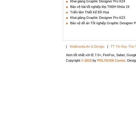
Khai giảng Graphic Designer Pro K24
Bảo vệ bài tốt nghiệp lớp TKĐH Khóa 19
Triển lãm Thiết Kế Đồ Họa
Khai giảng Graphic Designer Pro K23
Bảo vệ đồ án Tốt nghiệp Graphic Designer P
|
Multimedia Art & Design
|
TT Tin Học Thư 
Xem tốt nhất với IE 7.0+, FireFox, Safari, Goo
Copyright
© 2010
by
POLYGON Center
. Desi