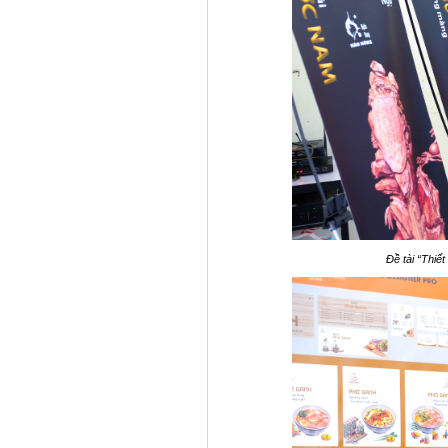
Đề tài
“Thiết