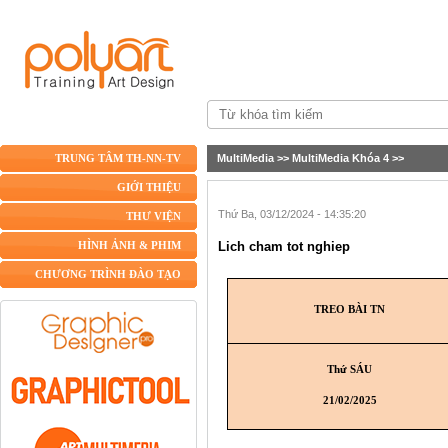
MultiMedia
>>
MultiMedia Khóa 4
>>
TRUNG TÂM TH-NN-TV
GIỚI THIỆU
Thứ Ba, 03/12/2024 - 14:35:20
THƯ VIỆN
Lich cham tot nghiep
HÌNH ẢNH & PHIM
CHƯƠNG TRÌNH ĐÀO TẠO
TREO BÀI TN
Thứ SÁU
21/02/2025