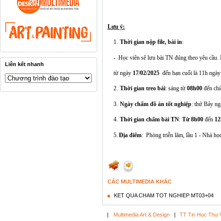
Lưu ý:
1.
Thời gian nộp file, bài in
:
-
Học viên sẽ lưu bài TN đúng theo yêu cầu.
Liên kết nhanh
từ ngày
17/02/2025
đến hạn cuối là 11h ngà
2.
Thời gian treo bài
: sáng từ
08h00
đến ch
3.
Ngày chấm đồ án tốt nghiệp
: thứ Bảy n
4.
Thời gian chấm bài TN
:
Từ 8h00
đến
12
5.
Địa điểm
: Phòng triễn lãm, lầu 1 - Nhà họ
CÁC MULTIMEDIA KHÁC
KET QUA CHAM TOT NGHIEP MT03+04
|
Multimedia Art & Design
|
TT Tin Học Thư 