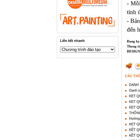
- Mỗi
tính 
- Bả
đến h
Liên kết nhanh
Đang ky 
Thong t
DESIGN
CÁC TH
DANH 
Danh s
KET Q
KET Q
KET Q
THÔNG
Hướng d
KET Q
KẾT Q
KẾT Q