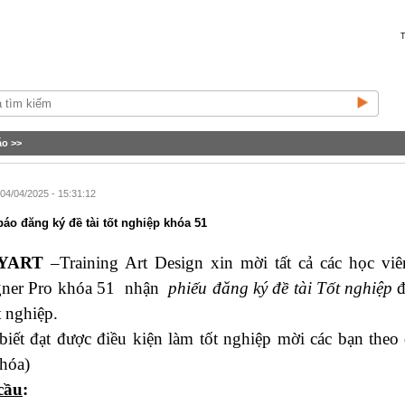
T
áo
>>
04/04/2025 - 15:31:12
áo đăng ký đề tài tốt nghiệp khóa 51
YART
–Training Art Design xin mời tất cả các học vi
gner Pro khóa 51
nhận
phiếu đăng ký đề tài Tốt nghiệp
đ
t nghiệp.
iết đạt được điều kiện làm tốt nghiệp mời các bạn theo 
hóa)
cầu
: