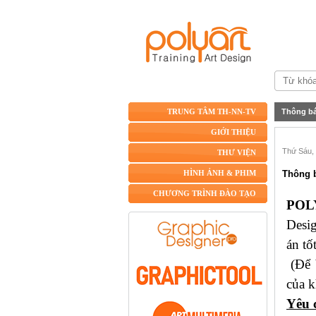
Thông b
TRUNG TÂM TH-NN-TV
GIỚI THIỆU
Thứ Sáu, 
THƯ VIỆN
Thông b
HÌNH ẢNH & PHIM
CHƯƠNG TRÌNH ĐÀO TẠO
POL
Desi
án tố
(Để b
của k
Yêu 