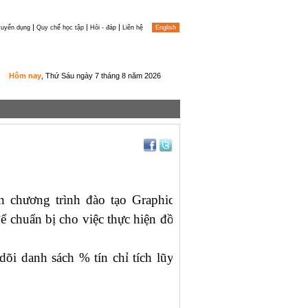
|
|
|
uyển dụng
Quy chế học tập
Hỏi - đáp
Liên hệ
English
Hôm nay
, Thứ Sáu ngày 7 tháng 8 năm 2026
ên chương trình đào tạo
Graphic
ể chuẩn bị cho việc thực hiện đồ
dõi danh sách % tín chỉ tích lũy