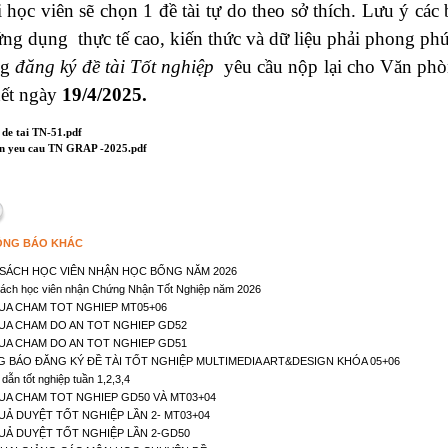
 học viên sẽ chọn 1 đề tài tự do theo sở thích. Lưu ý cá
ứng dụng thực tế cao, kiến thức và dữ liệu phải phong phú
ng
đăng ký đề tài Tốt nghiệp
yêu cầu nộp lại cho Văn ph
ết ngày
19/4/2025.
de tai TN-51.pdf
in yeu cau TN GRAP -2025.pdf
POLYART–TRA
ÔNG BÁO KHÁC
SÁCH HỌC VIÊN NHẬN HỌC BỔNG NĂM 2026
ách học viên nhận Chứng Nhận Tốt Nghiệp năm 2026
UA CHAM TOT NGHIEP MT05+06
UA CHAM DO AN TOT NGHIEP GD52
UA CHAM DO AN TOT NGHIEP GD51
 BÁO ĐĂNG KÝ ĐỀ TÀI TỐT NGHIỆP MULTIMEDIA ART&DESIGN KHÓA 05+06
ẫn tốt nghiệp tuần 1,2,3,4
UA CHAM TOT NGHIEP GD50 VÀ MT03+04
UẢ DUYỆT TỐT NGHIỆP LẦN 2- MT03+04
UẢ DUYỆT TỐT NGHIỆP LẦN 2-GD50