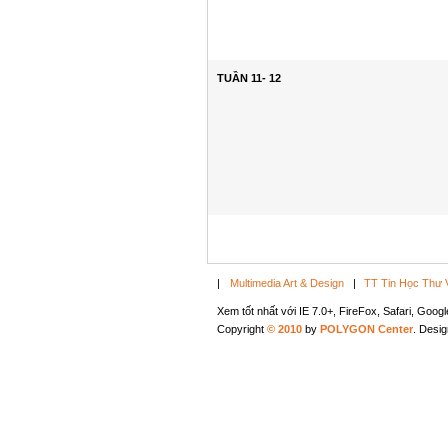
TUẦN 11- 12
|
Multimedia Art & Design
|
TT Tin Học Thư 
Xem tốt nhất với IE 7.0+, FireFox, Safari, Goo
Copyright
© 2010
by
POLYGON Center
. Desi