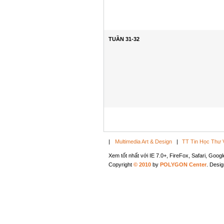
TUẦN 31-32
|
Multimedia Art & Design
|
TT Tin Học Thư 
Xem tốt nhất với IE 7.0+, FireFox, Safari, Goo
Copyright
© 2010
by
POLYGON Center
. Desi