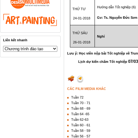
Hướng dẫn Tốt nghiệp (6)
THỨ TƯ
Gv: Ts. Nguyễn Đức Sơn
24-01-2018
THỨ SÁU
Nghỉ
Liên kết nhanh
26-01-2018
Lưu ý: Học viên nộp bài Tốt nghiệp về Tru
07/03
Lịch dự kiến chấm Tốt nghiệp
CÁC FILM MEDIA KHÁC
Tuần 72
Tuần 70 - 71
Tuần 68 - 69
Tuần 64 -65
Tuần 62-63
Tuần 60 - 61
Tuần 58 - 59
Tuần 56 - 57