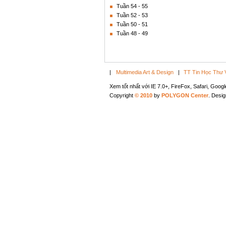
Tuần 54 - 55
Tuần 52 - 53
Tuần 50 - 51
Tuần 48 - 49
|
Multimedia Art & Design
|
TT Tin Học Thư 
Xem tốt nhất với IE 7.0+, FireFox, Safari, Goo
Copyright
© 2010
by
POLYGON Center
. Desi