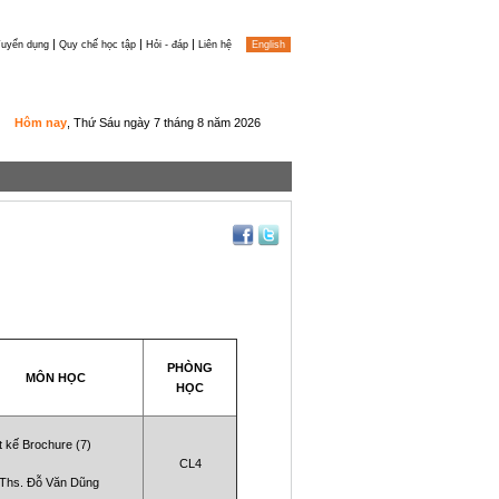
|
|
|
uyển dụng
Quy chế học tập
Hỏi - đáp
Liên hệ
English
Hôm nay
, Thứ Sáu ngày 7 tháng 8 năm 2026
PHÒNG
MÔN HỌC
HỌC
t kế Brochure (7)
CL4
Ths. Đỗ Văn Dũng