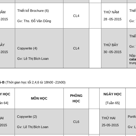
Thiết kế Brochure (6)
Thiế
NĂM
THỨ NĂM
CL4
-2015
28 -05-2015
Gv: Ths. Đỗ Văn Dũng
Gv:
Thiế
BẢY
THỨ BẢY
Gv:
CL4
Copywrite (4)
-2015
30 -05-2015
N
ộ
Gv:
Lê Thị Bích Loan
cat
trun
5-B
(Thời gian học tối 2,4,6 từ 18h00 -21h00)
Y HỌC
NGÀY HỌC
PHÒNG
MÔN HỌC
HỌC
ần 64]
[Tuần 65]
Copywrite (2)
Portfo
AI
THỨ HAI
CL6
-2015
25-05-2015
Gv: Lê Thị Bích Loan
Gv: L