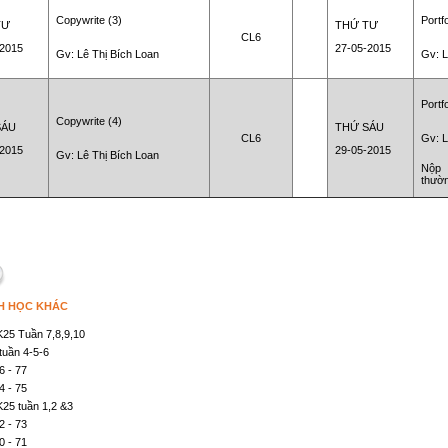
Copywrite (3)
Portfo
TƯ
THỨ TƯ
CL6
-2015
27-05-2015
Gv: Lê Thị Bích Loan
Gv: L
Portfo
Copywrite (4)
SÁU
THỨ SÁU
CL6
Gv: L
-2015
29-05-2015
Gv: Lê Thị Bích Loan
N
ộp
thườn
H HỌC KHÁC
5 Tuần 7,8,9,10
uần 4-5-6
6 - 77
4 - 75
5 tuần 1,2 &3
2 - 73
0 - 71