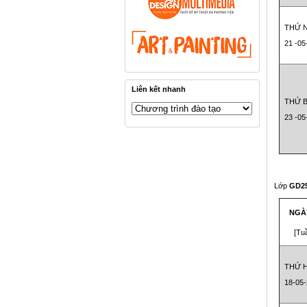
THỨ 
21 -05
Liên kết nhanh
THỨ 
23 -05
Lớp
GD2
NGÀ
[Tu
THỨ H
18-05