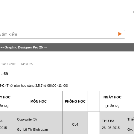
T
>>
Graphic Designer Pro 25
>>
14/05/2015 - 14:31:25
 - 65
5-C
(Thời gian học sáng 3,5,7 từ 08h00 -11h00)
Y HỌC
NGÀY HỌC
MÔN HỌC
PHÒNG HỌC
ần 64]
[Tuần 65]
Copywrite (3)
Thiế
BA
THỨ BA
CL4
-2015
26 -05-2015
Gv: Lê Thị Bích Loan
Gv: