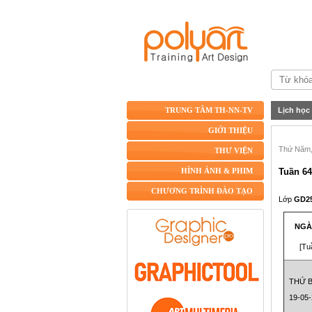
Lịch học
TRUNG TÂM TH-NN-TV
GIỚI THIỆU
Thứ Năm, 
THƯ VIỆN
Tuần 64
HÌNH ẢNH & PHIM
CHƯƠNG TRÌNH ĐÀO TẠO
Lớp
GD2
NGÀ
[Tu
THỨ 
19-05