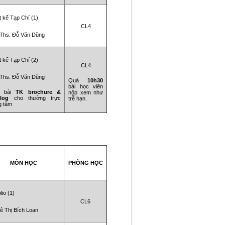
t kế Tạp Chí (1)
CL4
 Ths. Đỗ Văn Dũng
t kế Tạp Chí (2)
CL4
 Ths. Đỗ Văn Dũng
Quá
10h30
bài học viên
p bài
TK brochure &
nộp xem như
alog
cho thường trực
trễ hạn
.
g tâm
MÔN HỌC
PHÒNG HỌC
lio (1)
CL6
ê Thị Bích Loan