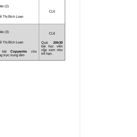
lio (2)
CL6
ê Thị Bích Loan
lio (3)
CL6
ê Thị Bích Loan
Quá
2
0h30
bài học viên
nộp xem như
 bài
Copywrite
cho
trễ hạn
.
g trực trung tâm