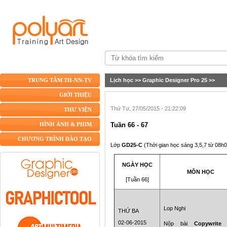
Lịch học
>>
Graphic Designer Pro 25
>>
TRUNG TÂM TH-NN-TV
GIỚI THIỆU
Thứ Tư, 27/05/2015 - 21:22:09
THƯ VIỆN
Tuần 66 - 67
HÌNH ẢNH & PHIM
CHƯƠNG TRÌNH ĐÀO TẠO
Lớp
GD25-C
(Thời gian học sáng 3,5,7 từ 08h
NGÀY HỌC
MÔN HỌC
[Tuần 66]
Lop Nghi
THỨ BA
02-06-2015
N
ộp bài
Copywrite
c