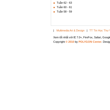
Tuần 62 - 63
Tuần 60 - 61
Tuần 58 - 59
|
Multimedia Art & Design
|
TT Tin Học Thư 
Xem tốt nhất với IE 7.0+, FireFox, Safari, Goo
Copyright
© 2010
by
POLYGON Center
. Desi