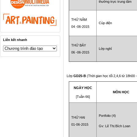
thường trực trung tâm
THỨ NĂM
Cúp điện
04 -06-2015
Liên kết nhanh
THỨ BẢY
Lớp nghỉ
06 -06-2015
Lớp
GD25-B
(Thời gian học tối 2,4,6 từ 18h00
NGÀY HỌC
MÔN HỌC
[Tuần 66]
Portfolio (4)
THỨ HAI
01-06-2015
Gv: Lê Thị Bích Loan