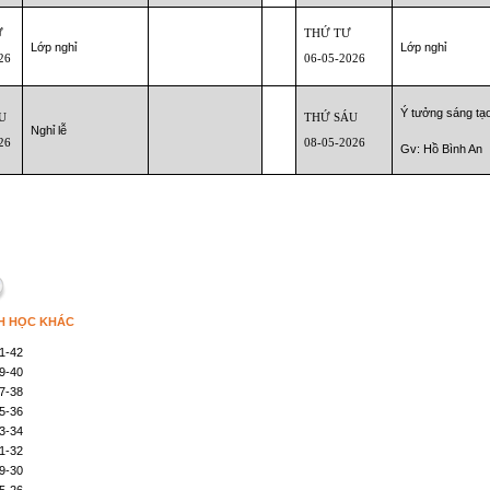
Ư
THỨ TƯ
Lớp nghỉ
Lớp nghỉ
26
06
-05-2026
Ý tưởng sáng tạ
U
THỨ SÁU
Nghỉ lễ
26
08-05-2026
Gv: Hồ Bình An
H HỌC KHÁC
1-42
9-40
7-38
5-36
3-34
1-32
9-30