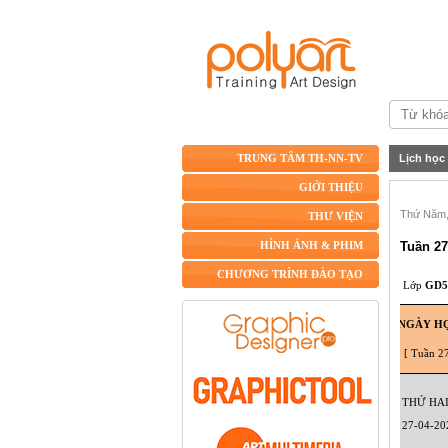
Lịch học
TRUNG TÂM TH-NN-TV
GIỚI THIỆU
Thứ Năm, 
THƯ VIỆN
Tuần 27
HÌNH ẢNH & PHIM
CHƯƠNG TRÌNH ĐÀO TẠO
Lớp
GD5
NGÀY H
[ Tuần 2
THỨ HA
27-04-20