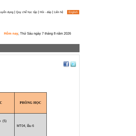
|
|
|
uyển dụng
Quy chế học tập
Hỏi - đáp
Liên hệ
English
Hôm nay
, Thứ Sáu ngày 7 tháng 8 năm 2026
C
PHÒNG HỌC
o (5)
MT04, lầu 6