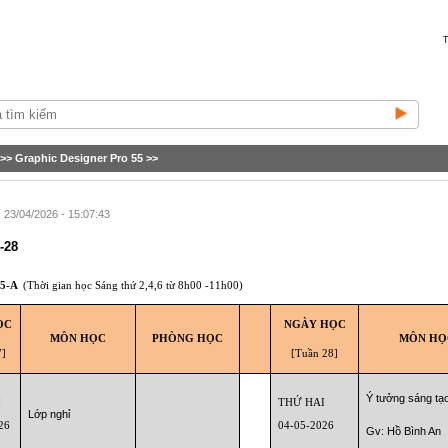
T
>>
Graphic Designer Pro 55
>>
23/04/2026 - 15:07:43
-28
5-A
(Thời gian học Sáng thứ 2,4,6 từ 8h00 -11h00)
ỌC
NGÀY HỌC
MÔN HỌC
PHÒNG HỌC
MÔN HỌ
7]
[Tuần 28]
Ý tưởng sáng tạ
I
THỨ HAI
Lớp nghỉ
26
04-05-2026
Gv: Hồ Bình An