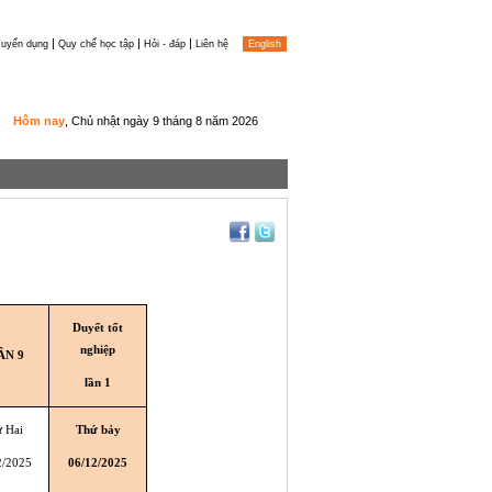
|
|
|
uyển dụng
Quy chế học tập
Hỏi - đáp
Liên hệ
English
Hôm nay
, Chủ nhật ngày 9 tháng 8 năm 2026
Duyết tốt
nghiệp
ẦN 9
lần 1
 Hai
Thứ bảy
2/2025
06/12/2025