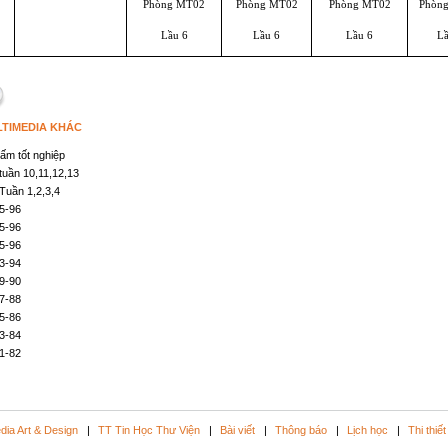
Phòng MT02
Phòng MT02
Phòng MT02
Phòn
Lầu 6
Lầu 6
Lầu 6
Lầ
TIMEDIA KHÁC
ấm tốt nghiệp
uần 10,11,12,13
uần 1,2,3,4
5-96
5-96
5-96
3-94
9-90
7-88
5-86
3-84
1-82
dia Art & Design
|
TT Tin Học Thư Viện
|
Bài viết
|
Thông báo
|
Lịch học
|
Thi thiết