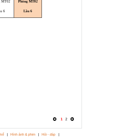
g MT02
Phòng MT02
u 6
Lầu 6
1
2
 kế
|
Hình ảnh & phim
|
Hỏi - đáp
|