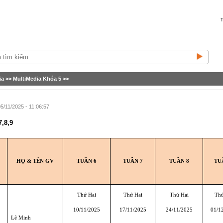
T
ia
>>
MultiMedia Khóa 5
>>
5/11/2025 - 11:06:57
7,8,9
HỌ & TÊN GV
TUẦN 6
TUẦN 7
TUẦN 8
TU
Thứ Hai
Thứ Hai
Thứ Hai
Thứ
10/11/2025
17/11/2025
24/11/2025
01/1
Lê Minh