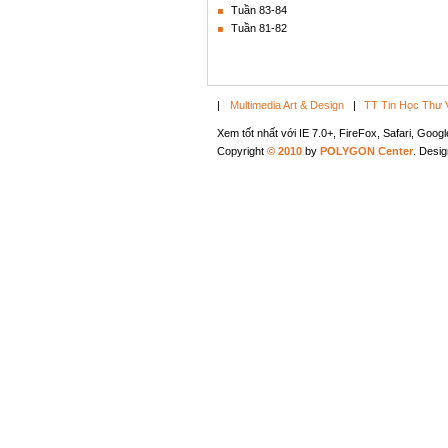
Tuần 83-84
Tuần 81-82
|
Multimedia Art & Design
|
TT Tin Học Thư 
Xem tốt nhất với IE 7.0+, FireFox, Safari, Goo
Copyright
© 2010
by
POLYGON Center
. Desi