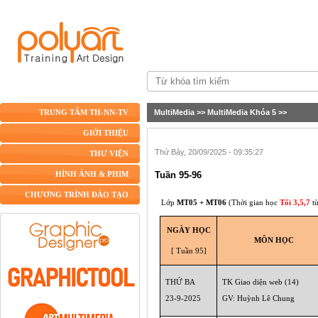
MultiMedia
>>
MultiMedia Khóa 5
>>
TRUNG TÂM TH-NN-TV
GIỚI THIỆU
Thứ Bảy, 20/09/2025 - 09:35:27
THƯ VIỆN
Tuần 95-96
HÌNH ẢNH & PHIM
CHƯƠNG TRÌNH ĐÀO TẠO
Lớp
MT0
5 + MT06
(Thời gian học
Tối
3,5,7
t
NGÀY HỌC
MÔN HỌC
[ Tuần 95]
THỨ BA
TK Giao diện web (14)
23-9-2025
GV: Huỳnh Lê Chung