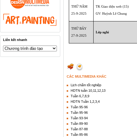
THỨ NĂM
TK Giao diện web (15)
25-9-2025
GV: Huỳnh Lê Chung
THỨ BẢY
Lớp nghỉ
27-9-2025
Liên kết nhanh
CÁC MULTIMEDIA KHÁC
Lịch chấm tốt nghiệp
HDTN tuần 10,11,12,13
Tuần 6,7,8,9
HDTN Tuần 1,2,3,4
Tuần 95-96
Tuần 95-96
Tuần 93-94
Tuần 89-90
Tuần 87-88
Tuần 85-86