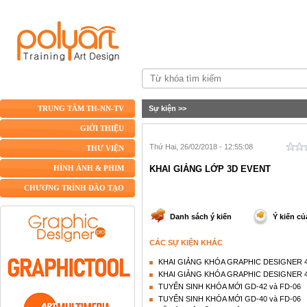
Sự kiện
>>
TRUNG TÂM TH-NN-TV
GIỚI THIỆU
Thứ Hai, 26/02/2018 - 12:55:08
THƯ VIỆN
KHAI GIẢNG LỚP 3D EVENT
HÌNH ẢNH & PHIM
CHƯƠNG TRÌNH ĐÀO TẠO
Danh sách ý kiến
Ý kiến củ
CÁC SỰ KIỆN KHÁC
KHAI GIẢNG KHÓA GRAPHIC DESIGNER 42
KHAI GIẢNG KHÓA GRAPHIC DESIGNER 42
TUYỂN SINH KHÓA MỚI GD-42 và FD-06
TUYỂN SINH KHÓA MỚI GD-40 và FD-06