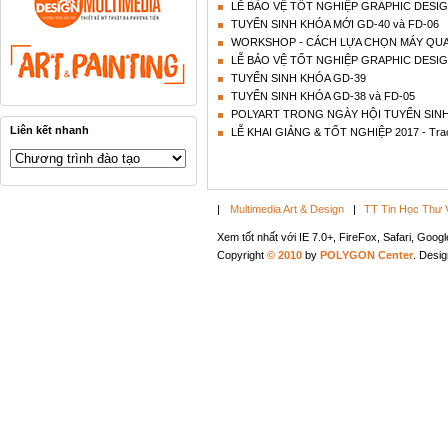
LỄ BẢO VỆ TỐT NGHIỆP GRAPHIC DESIG
TUYỂN SINH KHÓA MỚI GD-40 và FD-06
WORKSHOP - CÁCH LỰA CHỌN MÁY QUA
LỄ BẢO VỆ TỐT NGHIỆP GRAPHIC DESIG
TUYỂN SINH KHÓA GD-39
TUYỂN SINH KHÓA GD-38 và FD-05
POLYART TRONG NGÀY HỘI TUYỂN SINH
Liên kết nhanh
LỄ KHAI GIẢNG & TỐT NGHIỆP 2017 - Trao c
|
Multimedia Art & Design
|
TT Tin Học Thư 
Xem tốt nhất với IE 7.0+, FireFox, Safari, Goo
Copyright
© 2010
by
POLYGON Center
. Desi