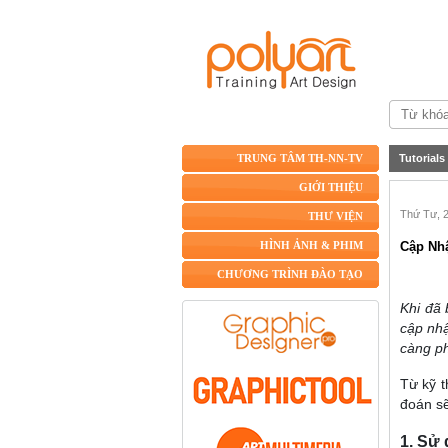
Tutorials
TRUNG TÂM TH-NN-TV
GIỚI THIỆU
Thứ Tư, 2
THƯ VIỆN
Cập Nh
HÌNH ẢNH & PHIM
CHƯƠNG TRÌNH ĐÀO TẠO
Khi đã 
cập nhậ
càng ph
Từ kỹ t
đoán sẽ
1. Sử