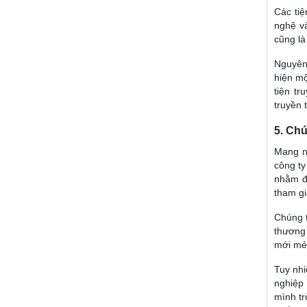
Các ti
nghệ 
cũng là
Nguyên 
hiện mộ
tiện t
truyền 
5. Chú
Mang n
công ty
nhằm đá
tham gi
Chúng t
thương 
mới mẻ
Tuy nhi
nghiệp 
mình tr