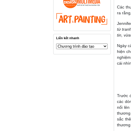
Các thư
ra rằng
Jennife
từ tran
tin, vừ
Liên kết nhanh
Ngày cà
hiện ch
nghiệm
cái nhì
Trước đ
các dò
nổi lê
thương 
sắc thê
thương 