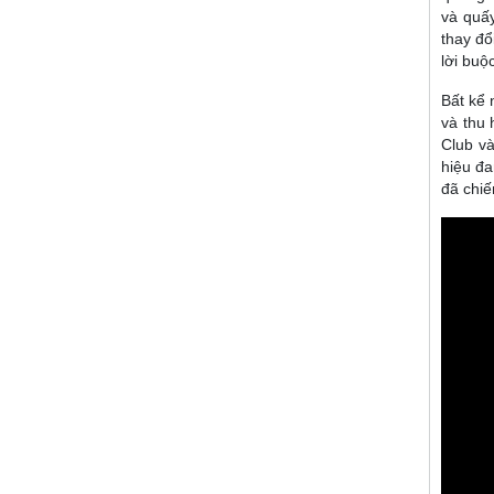
và quấy
thay đổ
lời buộ
Bất kể 
và thu 
Club và
hiệu đa
đã chiế