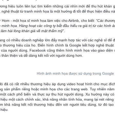
ơng hiệu luôn liên tục tìm kiếm những cái nhìn mới để thu hút khán g
, nghệ thuật từ tranh minh họa là một hướng đi tốt để thực hiện điều nà
r Hom - một họa sĩ minh họa làm việc cho Airbnb, cho biết:
“Các thươn
h minh họa. Hàng hoạt các công ty bắt đầu hiểu ra giá trị từ các hình
a làm hài lòng khán giả về mặt thẩm mỹ”.
ng có nhiều doanh nghiệp lớn đẩy mạnh hợp tác với các nghệ sĩ để đ
o thương hiệu của họ. Điển hình chính là Google kết hợp nghệ thuật m
 của người dùng, Facebook cũng thêm hình minh họa vào giao diện s
n thân thiện và dễ dàng kết nối với người dùng hơn.
Hình ảnh minh họa được sử dụng trong Google 
ó đã có rất nhiều thương hiệu áp dụng video hoạt hình cho mục đích t
ng sản phẩm riêng hoặc minh họa cho các trang web. Tuy nhiên năm 
n một cách phổ biến và thực sự thu hút người dùng. Xu hướng này c
hiệu một cách chính xác, khả năng nhân tính hóa, mang lại nét riêng 
m khả năng kết nối thương hiệu đến với người tiêu dùng, từ đó tạo 
hiệu.