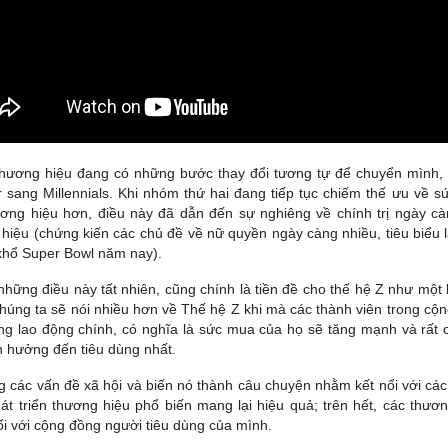
thương hiệu đang có những bước thay đổi tương tự để chuyển mình, 
sang Millennials. Khi nhóm thứ hai đang tiếp tục chiếm thế ưu về 
ơng hiệu hơn, điều này đã dẫn đến sự nghiêng về chính trị ngày cà
hiệu (chứng kiến ​​các chủ đề về nữ quyền ngày càng nhiều, tiêu biểu 
khổ Super Bowl năm nay).
những điều này tất nhiên, cũng chính là tiền đề cho thế hệ Z như một
húng ta sẽ nói nhiều hơn về Thế hệ Z khi mà các thành viên trong cộ
ng lao động chính, có nghĩa là sức mua của họ sẽ tăng mạnh và rất 
 hưởng đến tiêu dùng nhất.
 các vấn đề xã hội và biến nó thành câu chuyện nhằm kết nối với các
át triển thương hiệu phổ biến mang lại hiệu quả; trên hết, các thươ
ối với cộng đồng người tiêu dùng của mình.