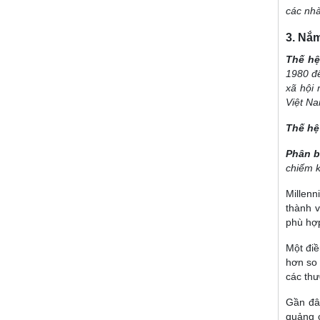
các nhà
3. Nắ
Thế hệ
1980 đế
xã hội 
Việt N
Thế hệ
Phân bi
chiếm k
Millenn
thành v
phù hợp
Một điề
hơn so 
các thư
Gần đây
quảng c