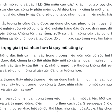
ện ích mở rộng và các TLD (tên miền cao cấp) khác như:
.co, .gg
cho
và
.ai
cho các công ty phần mềm do AI điều khiển - cũng là một phần c
 một ví dụ, công ty này đang sử dụng ta.co như một tên miền ngắn, hấ
tắc tương tự cũng đang được áp dụng cho các phương tiện truyền th
t nghiên cứu về 50 công ty khởi nghiệp hàng đầu để xác định mức đ
ruyền thông. Chúng tôi thấy rằng, 20% sự thành công của các công 
thông xã hội phù hợp và tạo được độ chính xác cao trong việc tìm kiếm
 trọng giá trị cá nhân hơn là quy mô công ty
hững đặc tính cá nhân vào trong thương hiệu luôn luôn có sức hút 
 được đặt, chúng ta có thể nhận thấy một số cái tên doanh nghiệp nh
nh vào tâm lý của thế hệ Z, những người trẻ thường không đặt sự t
a và sử dụng những gì gần gũi, đáng tin tưởng hơn.
a thường thấy nhiều thương hiệu sử dụng hình ảnh một nhân vật người
hiệu, vậy trong trường hợp công ty được nhìn nhận như một con ngườ
 và gần gũi hay sao?
ên, bạn cũng nên cẩn trọng trong việc hình thành một cái tên. Một cá
và giá trị người dùng, điển hình như theo cách của Greenpeace (Tổ 
ở nên thực sự khác biệt với đối thủ khác như cách của Apple. Hãy chọn