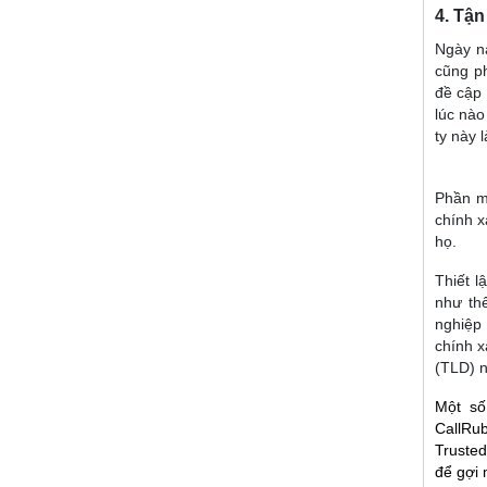
4. Tận
Ngày n
cũng p
đề cập 
lúc nào
ty này 
Phần mở
chính x
họ.
Thiết l
như th
nghiệp 
chính x
(TLD) 
Một số
CallRu
Trusted
để gợi