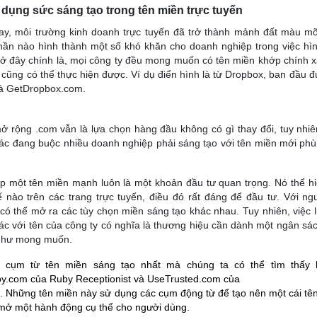
 dụng sức sáng tạo trong tên miền trực tuyến
ay, môi trường kinh doanh trực tuyến đã trở thành mảnh đất màu mỡ
hần nào hình thành một số khó khăn cho doanh nghiệp trong việc hì
ở đây chính là, mọi công ty đều mong muốn có tên miền khớp chính xá
 cũng có thể thực hiện được. Ví dụ điển hình là từ Dropbox, ban đầu 
là GetDropbox.com.
 rộng .com vẫn là lựa chọn hàng đầu không có gì thay đổi, tuy nhi
ác đang buộc nhiều doanh nghiệp phải sáng tạo với tên miền mới phù
ập một tên miền mạnh luôn là một khoản đầu tư quan trọng. Nó thể h
ế nào trên các trang trực tuyến, điều đó rất đáng để đầu tư. Với 
có thể mở ra các tùy chọn miền sáng tạo khác nhau. Tuy nhiên, việc 
ác với tên của công ty có nghĩa là thương hiệu cần dành một ngân sá
như mong muốn.
 cụm từ tên miền sáng tạo nhất mà chúng ta có thể tìm thấy
by.com của Ruby Receptionist và UseTrusted.com của
. Những tên miền này sử dụng các cụm động từ để tạo nên một cái tê
 mở một hành động cụ thể cho người dùng.