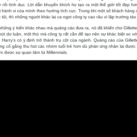
 rối tình dục. Lời dẫn khuyến khích họ tạo ra một thế giới tốt đẹp h
i hành vi của mình theo hướng tích cực. Trong khi một số khách hàng 
c tội, thì những người khác lại ca ngợi công ty cạo râu vì lập trường táo
những ý kiến ​​khác nhau mà quảng cáo đưa ra, nó đã khiến cho Gillette
hút dư luận, một thứ mà công ty rất cần để tạo nên sự khác biệt so v
 Harry‘s có ý định trở thành trụ cột của ngành. Quảng cáo của Gillet
ng cố gắng thu hút các nhóm tuổi trẻ hơn dù phản ứng nhận lại được
m được sự quan tâm từ Millennials.
Chiến dịch quảng cáo từng gây tranh cãi của Gille