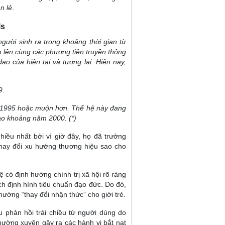
n lẻ
.
ls
gười sinh ra trong khoảng thời gian từ
 lên cùng các phương tiện truyền thông
o của hiện tại và tương lai. Hiện nay,
9.
 1995 hoặc muộn hơn. Thế hệ này đang
vào khoảng năm 2000. (*)
iều nhất bởi vì giờ đây, họ đã trưởng
 thay đổi xu hướng thương hiệu sao cho
ệ có định hướng chính trị xã hội rõ ràng
h định hình tiêu chuẩn đạo đức. Do đó,
ướng “thay đổi nhận thức” cho giới trẻ.
u phản hồi trái chiều từ người dùng do
hường xuyên gây ra các hành vi bắt nạt