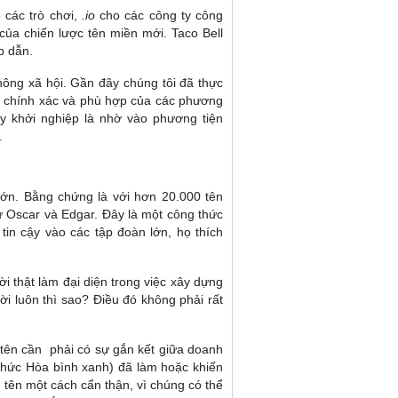
 các trò chơi,
.io
cho các công ty công
ủa chiến lược tên miền mới. Taco Bell
p dẫn.
ông xã hội. Gần đây chúng tôi đã thực
ộ chính xác và phù hợp của các phương
ty khởi nghiệp là nhờ vào phương tiện
.
lớn. Bằng chứng là với hơn 20.000 tên
ư Oscar và Edgar. Đây là một công thức
in cậy vào các tập đoàn lớn, họ thích
 thật làm đại diện trong việc xây dựng
i luôn thì sao? Điều đó không phải rất
i tên cần phải có sự gắn kết giữa doanh
chức Hòa bình xanh) đã làm hoặc khiến
 tên một cách cẩn thận, vì chúng có thể