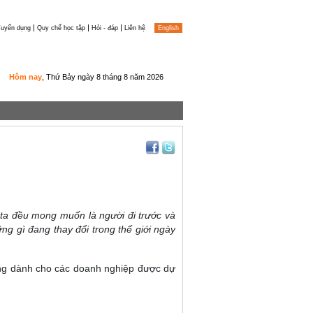
|
|
|
uyển dụng
Quy chế học tập
Hỏi - đáp
Liên hệ
English
Hôm nay
, Thứ Bảy ngày 8 tháng 8 năm 2026
 ta đều mong muốn là người đi trước và
g gì đang thay đổi trong thế giới ngày
ớng dành cho các doanh nghiệp được dự