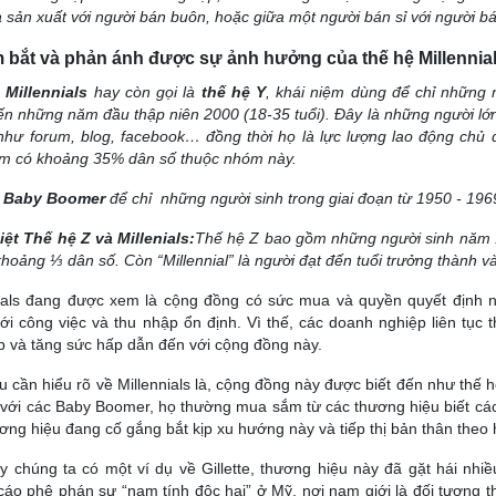
 sản xuất với người bán buôn, hoặc giữa một người bán sỉ với người bá
m bắt và phản ánh được sự ảnh hưởng của thế hệ Millennia
 Millennials
hay còn gọi là
thế hệ Y
, khái niệm dùng để chỉ những n
n những năm đầu thập niên 2000 (18-35 tuổi). Đây là những người lớn
như forum, blog, facebook… đồng thời họ là lực lượng lao động chủ đạ
am có khoảng 35% dân số thuộc nhóm này.
 Baby Boomer
để chỉ những người sinh trong giai đoạn từ 1950 - 196
ệt Thế hệ Z và Millenials:
Thế hệ Z bao gồm những người sinh năm
hoảng ⅓ dân số. Còn “Millennial” là người đạt đến tuổi trưởng thành 
ials đang được xem là cộng đồng có sức mua và quyền quyết định nh
ới công việc và thu nhập ổn định. Vì thế, các doanh nghiệp liên tục
 và tăng sức hấp dẫn đến với cộng đồng này.
u cần hiểu rõ về Millennials là, cộng đồng này được biết đến như thế h
với các Baby Boomer, họ thường mua sắm từ các thương hiệu biết các
ơng hiệu đang cố gắng bắt kịp xu hướng này và tiếp thị bản thân theo h
 chúng ta có một ví dụ về Gillette, thương hiệu này đã gặt hái nhiề
áo phê phán sự “nam tính độc hại” ở Mỹ, nơi nam giới là đối tượng t