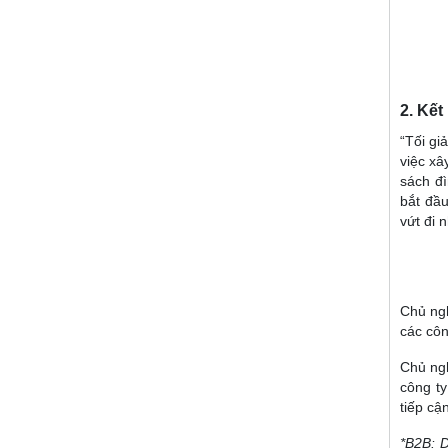
2. Kết
“Tối gi
việc xâ
sách đì
bắt đầu
vứt đi 
Chủ ngh
các côn
Chủ ngh
công ty
tiếp cậ
*B2B: D