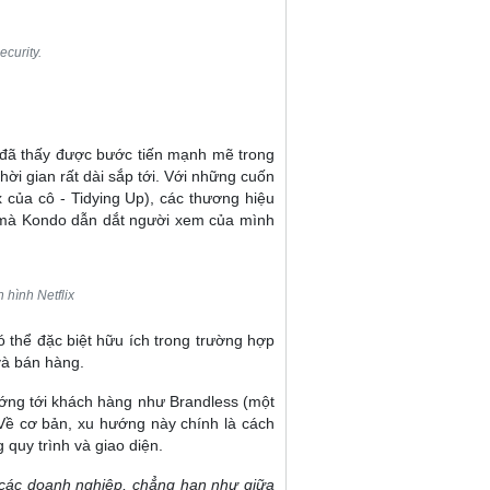
curity.
ôi đã thấy được bước tiến mạnh mẽ trong
hời gian rất dài sắp tới. Với những cuốn
 của cô - Tidying Up), các thương hiệu
ch mà Kondo dẫn dắt người xem của mình
 hình Netflix
ó thể đặc biệt hữu ích trong trường hợp
và bán hàng.
ướng tới khách hàng như Brandless (một
 Về cơ bản, xu hướng này chính là cách
 quy trình và giao diện.
 các doanh nghiệp, chẳng hạn như giữa