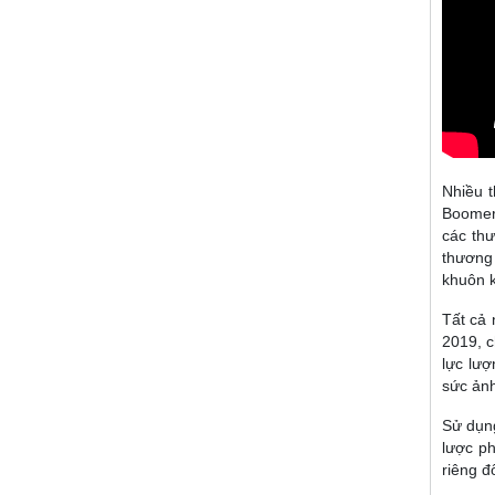
Nhiều 
Boomer 
các thư
thương 
khuôn 
Tất cả 
2019, c
lực lượ
sức ảnh
Sử dụng
lược ph
riêng đ