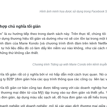
Hình ảnh minh họa được sử dụng trong Facebook Se
 hợp chủ nghĩa tối giản
ản” là xu hướng tiếp theo trong danh sách này. Trên thực tế, chúng t
y dựng thương hiệu tối giản và dường như nó sẽ còn tồn tại trong một t
nh đám của Marie Kondo (và chương trình đình đám trên kênh Netflix
 tự hỏi liệu điều đó có làm dấy lên niềm vui nào không, như cái cá
những thứ không cần thiết.
Chương trình Tiding up with Marie Condo trên kênh truyền
ĩa tối giản rất có ý nghĩa bởi vì nó hấp dẫn một cách trực quan. Nó c
g ty B2B* (đơn giản hóa các quy trình thông qua các công cụ liên lạc 
ĩa tối giản cơ bản cũng tạo được tiếng vang với các doanh nghiệp h
 thương mại điện tử của Mỹ) tập trung vào sự đơn giản và thiết yếu.
n đơn giản, áp dụng màu sắc sạch sẽ, đồ họa đơn giản và dễ hiểu trong
oanh nghiệp với doanh nghiệp; mô tả các giao dịch thương mại giữa