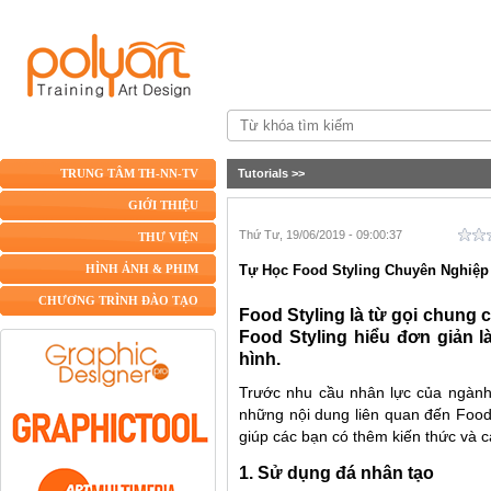
Tutorials
>>
TRUNG TÂM TH-NN-TV
GIỚI THIỆU
Thứ Tư, 19/06/2019 - 09:00:37
THƯ VIỆN
Tự Học Food Styling Chuyên Nghiệp
HÌNH ẢNH & PHIM
CHƯƠNG TRÌNH ĐÀO TẠO
Food Styling là từ gọi chung 
Food Styling hiểu đơn giản l
hình.
Trước nhu cầu nhân lực của ngành 
những nội dung liên quan đến Food S
giúp các bạn có thêm kiến thức và c
1. Sử dụng đá nhân tạo