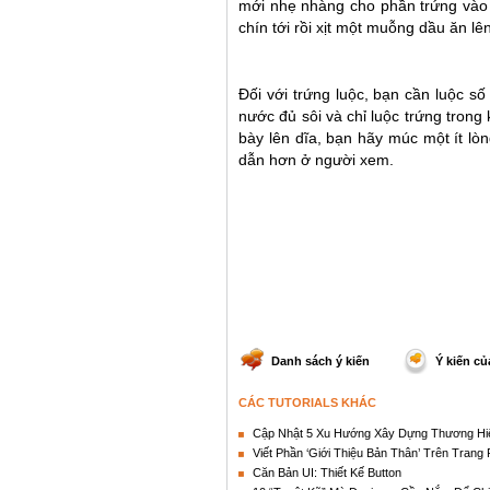
mới nhẹ nhàng cho phần trứng vào s
chín tới rồi xịt một muỗng dầu ăn lê
Đối với trứng luộc, bạn cần luộc s
nước đủ sôi và chỉ luộc trứng trong
bày lên dĩa, bạn hãy múc một ít lò
dẫn hơn ở người xem.
Danh sách ý kiến
Ý kiến củ
CÁC TUTORIALS KHÁC
Cập Nhật 5 Xu Hướng Xây Dựng Thương Hi
Viết Phần ‘Giới Thiệu Bản Thân’ Trên Trang
Căn Bản UI: Thiết Kế Button