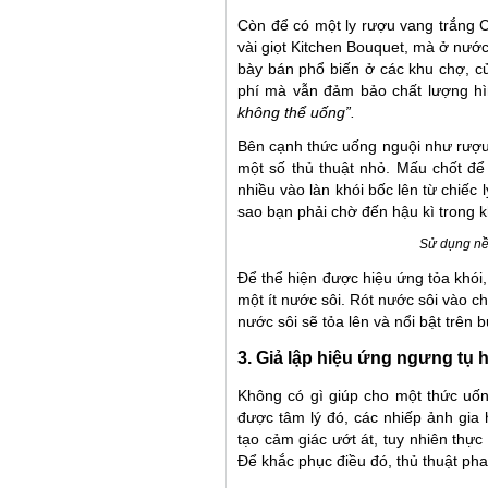
Còn để có một ly rượu vang trắng 
vài giọt Kitchen Bouquet, mà ở nư
bày bán phổ biến ở các khu chợ, cử
phí mà vẫn đảm bảo chất lượng hì
không thể uống”.
Bên cạnh thức uống nguội như rượu 
một số thủ thuật nhỏ. Mấu chốt để
nhiều vào làn khói bốc lên từ chiếc
sao bạn phải chờ đến hậu kì trong k
Sử dụng nề
Để thể hiện được hiệu ứng tỏa khói
một ít nước sôi. Rót nước sôi vào ch
nước sôi sẽ tỏa lên và nổi bật trên b
3. Giả lập hiệu ứng ngưng tụ 
Không có gì giúp cho một thức uốn
được tâm lý đó, các nhiếp ảnh gia
tạo cảm giác ướt át, tuy nhiên thực 
Để khắc phục điều đó, thủ thuật pha