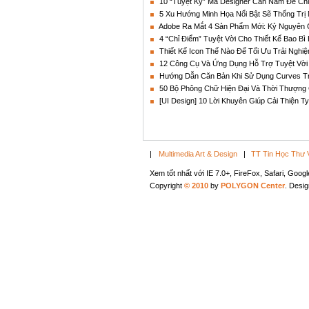
10 “Tuyệt Kỹ” Mà Designer Cần Nắm Để Chi
5 Xu Hướng Minh Họa Nổi Bật Sẽ Thống Trị
Adobe Ra Mắt 4 Sản Phẩm Mới: Kỷ Nguyên Củ
4 “Chỉ Điểm” Tuyệt Vời Cho Thiết Kế Bao Bì
Thiết Kế Icon Thế Nào Để Tối Ưu Trải Nghi
12 Công Cụ Và Ứng Dụng Hỗ Trợ Tuyệt Vời
Hướng Dẫn Căn Bản Khi Sử Dụng Curves T
50 Bộ Phông Chữ Hiện Đại Và Thời Thượng C
[UI Design] 10 Lời Khuyên Giúp Cải Thiện 
|
Multimedia Art & Design
|
TT Tin Học Thư 
Xem tốt nhất với IE 7.0+, FireFox, Safari, Goo
Copyright
© 2010
by
POLYGON Center
. Desi