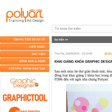
Sự kiện
>>
TRUNG TÂM TH-NN-TV
GIỚI THIỆU
Thứ Hai, 16/09/2019 - 10:19:45
THƯ VIỆN
KHAI GIẢNG KHÓA GRAPHIC DESIGN
HÌNH ẢNH & PHIM
CHƯƠNG TRÌNH ĐÀO TẠO
Sau một mùa hè thư giãn thoải mái, hòa
đồng loạt khai giảng 2 khóa học trọng 
FD06 đến với ngôi nhà chung Polyart.