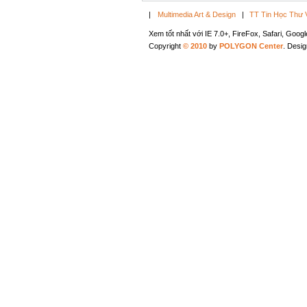
|
Multimedia Art & Design
|
TT Tin Học Thư 
Xem tốt nhất với IE 7.0+, FireFox, Safari, Goo
Copyright
© 2010
by
POLYGON Center
. Desi