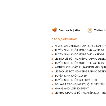
Danh sách ý kiến
Ý kiến củ
CÁC SỰ KIỆN KHÁC
KHAI GIẢNG KHÓA GRAPHIC DESIGNER 42
TUYỂN SINH KHÓA MỚI GD-42 và FD-06
TUYỂN SINH KHÓA MỚI GD-40 và FD-06
LỄ BẢO VỆ TỐT NGHIỆP GRAPHIC DESIG
TUYỂN SINH KHÓA MỚI GD-40 và FD-06
WORKSHOP - CÁCH LỰA CHỌN MÁY QUA
LỄ BẢO VỆ TỐT NGHIỆP GRAPHIC DESIG
TUYỂN SINH KHÓA GD-39
TUYỂN SINH KHÓA GD-38 và FD-05
POLYART TRONG NGÀY HỘI TUYỂN SINH
KHAI GIẢNG LỚP 3D EVENT
LỄ KHAI GIẢNG & TỐT NGHIỆP 2017 - Trao c