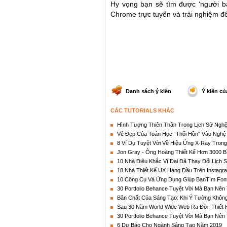
Hy vọng bạn sẽ tìm được ‘người bạ
Chrome trực tuyến và trải nghiệm để
Danh sách ý kiến
Ý kiến củ
CÁC TUTORIALS KHÁC
Hình Tượng Thiên Thần Trong Lịch Sử Nghệ
Vẻ Đẹp Của Toán Học “Thổi Hồn” Vào Nghệ
8 Ví Dụ Tuyệt Vời Về Hiệu Ứng X-Ray Trong
Jon Gray - Ông Hoàng Thiết Kế Hơn 3000 B
10 Nhà Điêu Khắc Vĩ Đại Đã Thay Đổi Lịch 
18 Nhà Thiết Kế UX Hàng Đầu Trên Instag
10 Công Cụ Và Ứng Dụng Giúp BạnTìm Font
30 Portfolio Behance Tuyệt Vời Mà Bạn Nên 
Bản Chất Của Sáng Tạo: Khi Ý Tưởng Khôn
Sau 30 Năm World Wide Web Ra Đời, Thiết 
30 Portfolio Behance Tuyệt Vời Mà Bạn Nên 
6 Dự Báo Cho Ngành Sáng Tạo Năm 2019