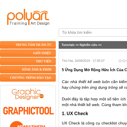
Tutorials
>>
Nghiên cứu
>>
TRUNG TÂM TH-NN-TV
GIỚI THIỆU
Thứ Hai, 16/09/2019 - 17:05:07
THƯ VIỆN
5 Ứng Dụng Mở Rộng Hữu Ích Của C
HÌNH ẢNH & PHIM
CHƯƠNG TRÌNH ĐÀO TẠO
Các nhà thiết kế web luôn cần kiể
hay chúng trên ứng dụng trông sẽ r
Dưới đây là tập hợp một số tiện íc
một nhà thiết kế web. Cùng tham k
1. UX Check
UX Check là công cụ checklist chuy