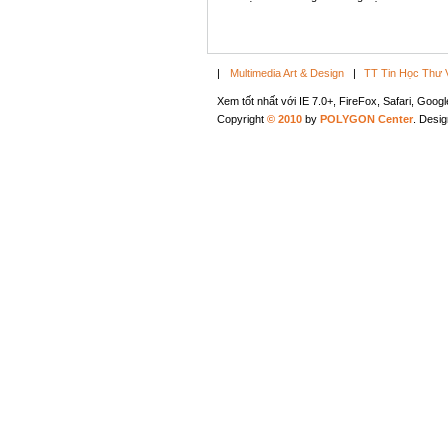
|
Multimedia Art & Design
|
TT Tin Học Thư 
Xem tốt nhất với IE 7.0+, FireFox, Safari, Goo
Copyright
© 2010
by
POLYGON Center
. Desi