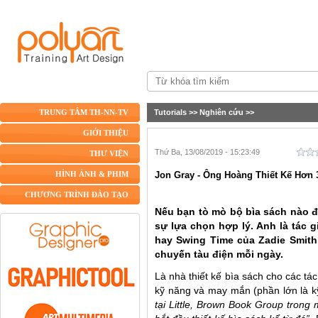
Tutorials
>>
Nghiên cứu
>>
TRUNG TÂM TH-NN-TV
GIỚI THIỆU
Thứ Ba, 13/08/2019 - 15:23:49
THƯ VIỆN
Jon Gray - Ông Hoàng Thiết Kế Hơn 
HÌNH ẢNH & PHIM
CHƯƠNG TRÌNH ĐÀO TẠO
Nếu bạn tò mò bộ bìa sách nào đá
sự lựa chọn hợp lý. Anh là tác 
hay Swing Time của Zadie Smith
chuyến tàu điện mỗi ngày.
Là nhà thiết kế bìa sách cho các tác
kỹ năng và may mắn (phần lớn là k
tại Little, Brown Book Group trong