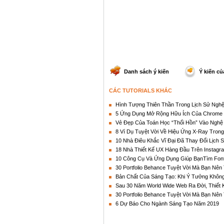
Danh sách ý kiến
Ý kiến củ
CÁC TUTORIALS KHÁC
Hình Tượng Thiên Thần Trong Lịch Sử Nghệ
5 Ứng Dụng Mở Rộng Hữu Ích Của Chrome
Vẻ Đẹp Của Toán Học “Thổi Hồn” Vào Nghệ
8 Ví Dụ Tuyệt Vời Về Hiệu Ứng X-Ray Trong
10 Nhà Điêu Khắc Vĩ Đại Đã Thay Đổi Lịch 
18 Nhà Thiết Kế UX Hàng Đầu Trên Instag
10 Công Cụ Và Ứng Dụng Giúp BạnTìm Font
30 Portfolio Behance Tuyệt Vời Mà Bạn Nên 
Bản Chất Của Sáng Tạo: Khi Ý Tưởng Khôn
Sau 30 Năm World Wide Web Ra Đời, Thiết 
30 Portfolio Behance Tuyệt Vời Mà Bạn Nên 
6 Dự Báo Cho Ngành Sáng Tạo Năm 2019