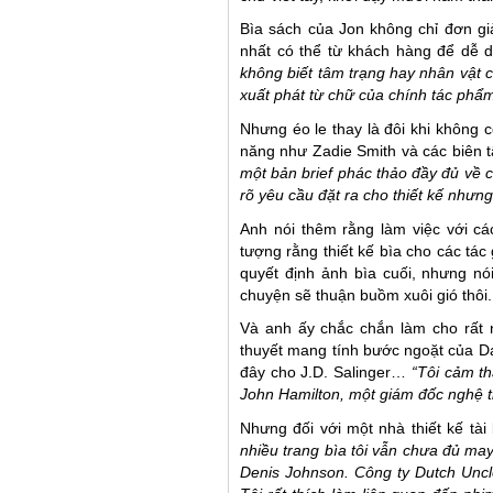
Bìa sách của Jon không chỉ đơn gi
nhất có thể từ khách hàng để dễ d
không biết tâm trạng hay nhân vật c
xuất phát từ chữ của chính tác phẩm
Nhưng éo le thay là đôi khi không có 
năng như Zadie Smith và các biên t
một bản brief phác thảo đầy đủ về 
rõ yêu cầu đặt ra cho thiết kế nhưn
Anh nói thêm rằng làm việc với c
tượng rằng thiết kế bìa cho các tác
quyết định ảnh bìa cuối, nhưng nó
chuyện sẽ thuận buồm xuôi gió thôi.
Và anh ấy chắc chắn làm cho rất n
thuyết mang tính bước ngoặt của Da
đây cho J.D. Salinger…
“Tôi cảm th
John Hamilton, một giám đốc nghệ th
Nhưng đối với một nhà thiết kế tà
nhiều trang bìa tôi vẫn chưa đủ ma
Denis Johnson. Công ty Dutch Uncle