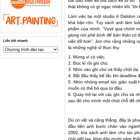
bắt đầu thiết kế bìa sách kể từ đó”.
B
thật không có gì ngạc nhiên khi
“tôi
Làm việc tại một studio ở Dalston
khá bận rộn. Tuy sách anh làm luô
phẩm của mình.
“Vượt qua chính m
giọng nói phê bình để bản thân có t
việc tốt hơn”.
Jon cho rằng những ngư
Liên kết nhanh
là những nghệ sĩ thực thụ:
1. Mừng vì có việc.
2. Đọc kĩ rồi ghi chú.
3. Nhìn vào ghi chú và thấy chột dạ.
4. Bắt đầu thấy bế tắc khi deadline 
5. Nhìn những email tức giận xuất 
muốn có thể bỏ qua từ đầu.
6. Quay trở lại với các ghi chú và n
sau đó cho mình một chút chỗ để chơ
Dù có vất vả căng thẳng, đây là ph
đầu tiên anh bước chân vào ngành
2002, bìa sách anh làm cho tác p
chữ viết tay, khơi dậy mười năm thẩ