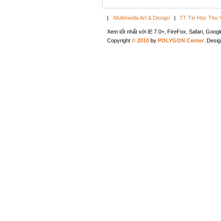
|
Multimedia Art & Design
|
TT Tin Học Thư 
Xem tốt nhất với IE 7.0+, FireFox, Safari, Goo
Copyright
© 2010
by
POLYGON Center
. Desi