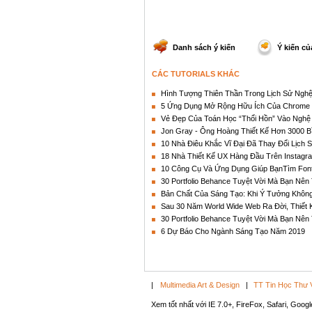
Danh sách ý kiến
Ý kiến củ
CÁC TUTORIALS KHÁC
Hình Tượng Thiên Thần Trong Lịch Sử Nghệ
5 Ứng Dụng Mở Rộng Hữu Ích Của Chrome
Vẻ Đẹp Của Toán Học “Thổi Hồn” Vào Nghệ
Jon Gray - Ông Hoàng Thiết Kế Hơn 3000 B
10 Nhà Điêu Khắc Vĩ Đại Đã Thay Đổi Lịch 
18 Nhà Thiết Kế UX Hàng Đầu Trên Instag
10 Công Cụ Và Ứng Dụng Giúp BạnTìm Font
30 Portfolio Behance Tuyệt Vời Mà Bạn Nên 
Bản Chất Của Sáng Tạo: Khi Ý Tưởng Khôn
Sau 30 Năm World Wide Web Ra Đời, Thiết 
30 Portfolio Behance Tuyệt Vời Mà Bạn Nên 
6 Dự Báo Cho Ngành Sáng Tạo Năm 2019
|
Multimedia Art & Design
|
TT Tin Học Thư 
Xem tốt nhất với IE 7.0+, FireFox, Safari, Goo