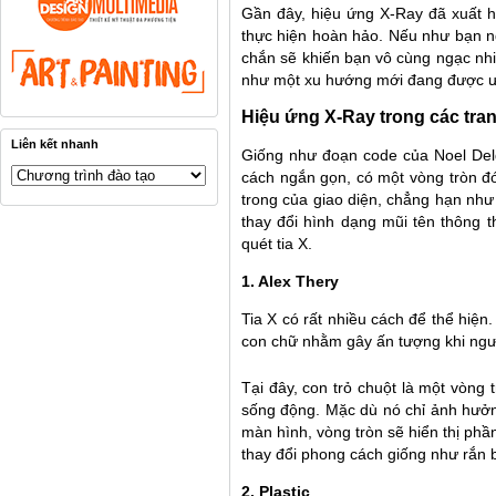
Gần đây, hiệu ứng X-Ray đã xuất hi
thực hiện hoàn hảo. Nếu như bạn ng
chắn sẽ khiến bạn vô cùng ngạc nhi
như một xu hướng mới đang được ư
Hiệu ứng X-Ray trong các tra
Liên kết nhanh
Giống như đoạn code của Noel Del
cách ngắn gọn, có một vòng tròn đó
trong của giao diện, chẳng hạn như 
thay đổi hình dạng mũi tên thông 
quét tia X.
1. Alex Thery
Tia X có rất nhiều cách để thể hiệ
con chữ nhằm gây ấn tượng khi người
Tại đây, con trỏ chuột là một vòng 
sống động. Mặc dù nó chỉ ảnh hưởn
màn hình, vòng tròn sẽ hiển thị phần
thay đổi phong cách giống như rắn 
2. Plastic