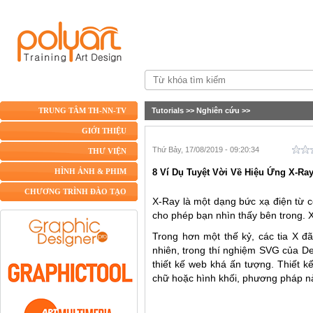
Tutorials
>>
Nghiên cứu
>>
TRUNG TÂM TH-NN-TV
GIỚI THIỆU
Thứ Bảy, 17/08/2019 - 09:20:34
THƯ VIỆN
8 Ví Dụ Tuyệt Vời Về Hiệu Ứng X-Ra
HÌNH ẢNH & PHIM
CHƯƠNG TRÌNH ĐÀO TẠO
X-Ray là một dạng bức xạ điện từ 
cho phép bạn nhìn thấy bên trong. X
Trong hơn một thế kỷ, các tia X 
nhiên, trong thí nghiệm SVG của De
thiết kế web khá ấn tượng. Thiết 
chữ hoặc hình khối, phương pháp nà