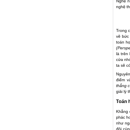
Nghệ nh
nghệ th
Trong 
vẽ bức
toán h
(Perspe
là trên
cửa nhỏ
ta sẽ c
Nguyên 
điểm v
thẳng c
giải lý
Toán 
Khẳng 
phác ho
như ngà
đôi cùn