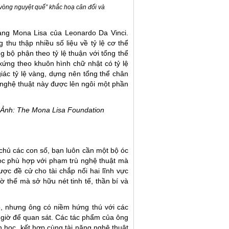
vòng nguyệt quế” khắc hoạ cân đối và
àng Mona Lisa của Leonardo Da Vinci.
thu thập nhiều số liệu về tỷ lệ cơ thể
g bộ phận theo tỷ lệ thuận với tổng thể
ứng theo khuôn hình chữ nhật có tỷ lệ
giác tỷ lệ vàng, dựng nên tổng thể chân
nghệ thuật này được lên ngôi một phần
. Ảnh:
The Mona Lisa Foundation
chủ các con số, bạn luôn cần một bộ óc
ọc phù hợp với phạm trù nghệ thuật mà
ợc đề cử cho tài chắp nối hai lĩnh vực
 thế mà sở hữu nét tinh tế, thần bí và
, nhưng ông có niềm hứng thú với các
 giờ để quan sát. Các tác phẩm của ông
 học, kết hợp cùng tài năng nghệ thuật