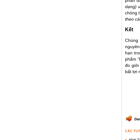
phân 
dạng) v
chóng t
theo cá
Kết
Chúng t
nguyên 
hạn tro
phẩm “R
đo giới
bất lợi
Dan
CÁC TU
Hình T