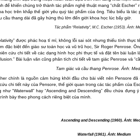
h để khiến chúng trở thành tác phẩm nghệ thuật mang “chất Escher” ri
a học trên khắp thế giới yêu quý tác phẩm của ông. Tiêu biểu là tác
u cầu thang dài đã gây hứng thú lớn đến giới khoa học lúc bấy giờ.
Tác phẩm “Relativity”, M.C. Escher (1953). Ảnh:
M
lativity” được phác hoạ tỉ mỉ, không lỗi sai sót nhưng thiếu tính thực
m đặc biệt đến giáo sư toán học và vũ trũ học, Sir Roger Penrose. Ôn
iên cứu chi tiết về các dạng hình học phi thực tế và đặt tên bài luận là
llusion.
” Bài luận văn cũng phân tích chi tiết về tam giác Penrose và “c
Tam giác và cầu thang Penrose. Ảnh:
Med
cher chính là nguồn cảm hứng khởi đầu cho bài viết nên Pensore đã
cứu chi tiết này của Pensore, thế giới quan trong các tác phẩm của E
g như “Waterwall” hay “Ascending and Descending” đều chứa đựng ý 
rình bày theo phong cách riêng biệt của mình.
Ascending and Descending (1960). Ảnh:
Me
Waterfall (1961). Ảnh:
Medium