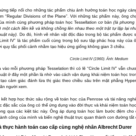
hứng tiếp nối cho những tác phẩm chịu ảnh hưởng toán học ngày càn
m “Regular Divisions of the Plane”. Với những tác phẩm này, ông ch
của mình cùng phương pháp toán học Tessellation cơ bản
(là phương 
) một cách liền kề và không chồng lên nhau theo một trật tự lặp lại n
huật này).
Do
đó
,
hình vẽ nhân vật độc đáo trong bộ tác phẩm được s
 Limit IV” là tác phẩm cuối cùng trong bộ sưu tập phác hoạ này của
i quy tắc phối cảnh nhằm tạo hiệu ứng giống không gian 3 chiều.
Circle Limit IV (1960). Ảnh:
Medium
 vào mỗi phương pháp Tesselation thì có lẽ “Circle Limit IV” vẫn chư
thuật ở đây một phần là nhờ vào cách vận dụng khái niệm toán học tro
tạo cảm giác đánh lừa thị giác theo chiều sâu trên mặt phẳng Hyper
ãn người xem.
 kết hợp học thức sâu rộng về toán học của Penrose và tài năng ng
úc đặc sắc của ông có thể ứng dụng vào đời thực và khái niệm toán họ
ông qua các kiệt tác này. Ông áp dụng toán học làm bước đệm cho c
hành công của mình và biến nghệ thuật trực quan thành con đường tắt đ
à thực hành toán cao cấp cùng nghệ nhân Albrecht Durer