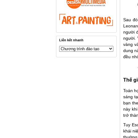
Sau đó
Leonard
người đ
người. 
Liên kết nhanh
vàng và
dung nà
đều nhờ
Thế gi
Toán họ
sáng tạ
bạn the
này khi
trở thà
Tuy Es
khái ni
thường 