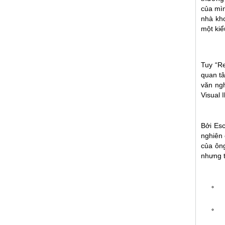
của mìn
nhà kho
một kiể
Tuy “Re
quan tâ
văn ngh
Visual I
Bởi Es
nghiên 
của ôn
nhưng t