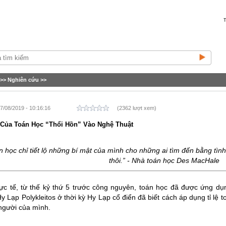
T
>>
Nghiên cứu
>>
7/08/2019 - 10:16:16
(2362 lượt xem)
 Của Toán Học “Thổi Hồn” Vào Nghệ Thuật
n học chỉ tiết lộ những bí mật của mình cho những ai tìm đến bằng tìn
thôi.” - Nhà toán học Des MacHale
ực tế, từ thế kỷ thứ 5 trước công nguyên, toán học đã được ứng dụn
Hy Lạp
Polykleitos
ở thời kỳ Hy Lạp cổ điển đã biết cách áp dụng tỉ lệ
 người của mình.