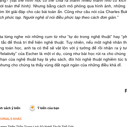
dạng?
(vật thể hình học có thể chia ra thành nhiều mảnh nhỏ có kí
ới toàn thể hình).
Nhưng bằng cách mô phỏng qua hình ảnh, những n
ìm lời giải đáp cho các bài toán ẩn. Cũng như câu nói của Charles Bu
ch phức tạp. Người nghệ sĩ nói điều phức tạp theo cách đơn giản.”
a từng nghe nói những cụm từ như “tự do trong nghệ thuật” hay “phó
tắc để thoả trí thể hiện nghệ thuật. Tuy nhiên, nếu một nghệ nhân th
ng toán học, anh ta có thể sẽ vật lộn với ý tưởng để rồi nhận ra ý t
elativity” của Escher là một ví dụ, cùng như bài học rút ra cho chúng 
 hạn của nghệ thuật hay là yêu sách, đòi hỏi nghệ thuật nghiêm túc 
 nhưng cho chúng ta thấy vùng đất ngút ngàn của những điều khả dĩ.
h sách ý kiến
Ý kiến của bạn
TORIALS KHÁC
ượng Thiên Thần Trong Lịch Sử Nghệ Thuật Thế Giới