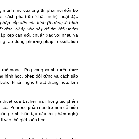
g mạnh mẽ của ông thì phải nói đến bộ
ọn cách pha trộn “chất” nghệ thuật đặc
pháp sắp xếp các hình (thường là hình
hất định. Nhấp
vào đây
để tìm hiểu thêm
ắp xếp cân đối, chuẩn xác với nhau và
 ông, áp dụng phương pháp Tessellation
a thể mang tiếng vang xa như trên thực
ng hình học, phép đối xứng và cách sắp
bolic, khiến nghệ thuật thăng hoa, làm
hệ thuật của Escher mà những tác phẩm
c của Penrose phần nào trở nên dễ hiểu
ông trình kiến tạo các tác phẩm nghệ
i vào thế giới toán học.