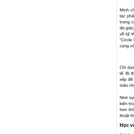
Minh c
tác phẩ
trưng 
đa giác
về kỹ t
“Circle
cùng vớ
Chỉ dựa
tế. Bí 
xếp để 
mãn nh
Nhờ sự
kiến tr
hơn th
thuật t
Học v