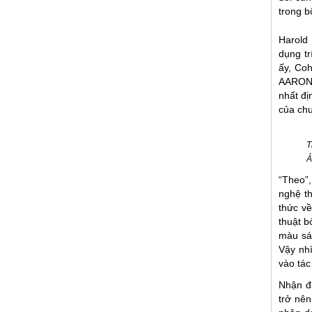
trong b
Harold
dụng tr
ấy, Coh
AARON s
nhất đị
của chư
T
Ả
“Theo”,
nghệ t
thức v
thuật b
màu sá
Vậy nhì
vào tác
Nhận đị
trở nê