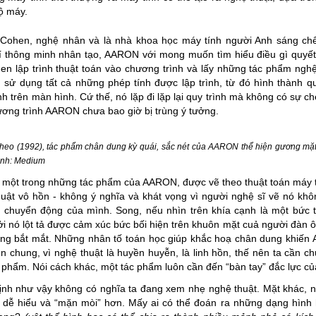
ộ máy.
 Cohen, nghệ nhân và là nhà khoa học máy tính người Anh sáng chế
í thông minh nhân tạo, AARON với mong muốn tìm hiểu điều gì quyết
en lập trình thuật toán vào chương trình và lấy những tác phẩm ngh
ử dụng tất cả những phép tính được lập trình, từ đó hình thành quy
nh trên màn hình. Cứ thế, nó lặp đi lặp lại quy trình mà không có sự 
ơng trình AARON chưa bao giờ bị trùng ý tưởng.
h
eo (1992), tác phẩm chân dung kỳ quái, sắc nét của AARON thể hiện gương mặt
nh:
Medium
 một trong những tác phẩm của AARON, được vẽ theo thuật toán máy t
huật vô hồn - không ý nghĩa và khát vọng vì người nghệ sĩ vẽ nó k
ề chuyển động của mình. Song, nếu nhìn trên khía cạnh là một bức 
ởi nó lột tả được cảm xúc bức bối hiện trên khuôn mặt cuả người đà
ng bắt mắt. Những nhân tố toán học giúp khắc hoạ chân dung khiế
n chung, vì nghệ thuật là huyền huyễn, là linh hồn, thế nên ta cần c
 phẩm. Nói cách khác, một tác phẩm luôn cần đến “bàn tay” đắc lực của
nh như vậy không có nghĩa ta đang xem nhẹ nghệ thuật. Mặt khác, n
n dễ hiểu và “mặn mòi” hơn. Mấy ai có thể đoán ra những dạng hình