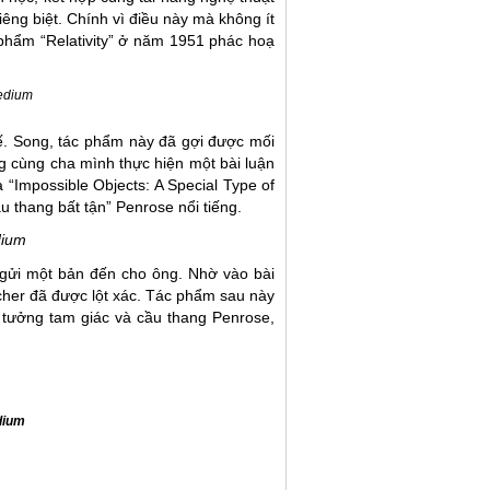
êng biệt. Chính vì điều này mà không ít
 phẩm “Relativity” ở năm 1951 phác hoạ
edium
 tế. Song, tác phẩm này đã gợi được mối
g cùng cha mình thực hiện một bài luận
 “
Impossible Objects: A Special Type of
ầu thang bất tận” Penrose nổi tiếng.
ium
 gửi một bản đến cho ông. Nhờ vào bài
scher đã được lột xác. Tác phẩm sau này
tưởng tam giác và cầu thang Penrose,
dium