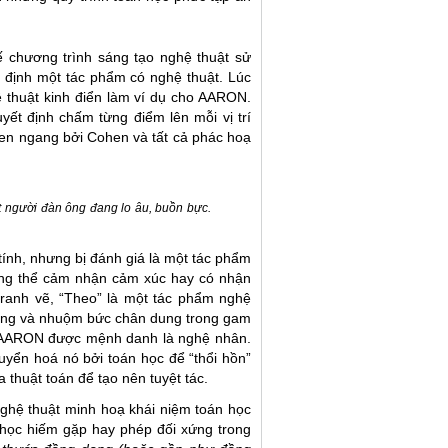
 chương trình sáng tạo nghệ thuật sử
 định một tác phẩm có nghệ thuật. Lúc
ệ thuật kinh điển làm ví dụ cho AARON.
ết định chấm từng điểm lên mỗi vị trí
chen ngang bởi Cohen và tất cả phác hoạ
 người đàn ông đang lo âu, buồn bực.
ính, nhưng bị đánh giá là một tác phẩm
hông thể cảm nhận cảm xúc hay có nhận
tranh vẽ, “Theo” là một tác phẩm nghệ
n ông và nhuộm bức chân dung trong gam
n AARON được mệnh danh là nghệ nhân.
huyển hoá nó bởi toán học để “thổi hồn”
 thuật toán để tạo nên tuyệt tác.
ghệ thuật minh hoạ khái niệm toán học
 học hiếm gặp hay phép đối xứng trong