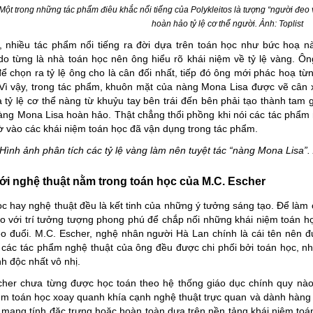
Một trong những tác phẩm điêu khắc nổi tiếng của Polykleitos
là tượng “người đeo 
hoàn hảo tỷ lệ cơ thể người. Ảnh:
Toplist
, nhiều tác phẩm nổi tiếng ra đời dựa trên toán học như bức hoạ n
o từng là nhà toán học nên ông hiểu rõ khái niệm về tỷ lệ vàng. Ông 
ể chọn ra tỷ lệ ông cho là cân đối nhất, tiếp đó ông mới phác hoạ từn
Vì vậy, trong tác phẩm, khuôn mặt của nàng Mona Lisa được vẽ cân x
 tỷ lệ cơ thể nàng từ khuỷu tay bên trái đến bên phải tạo thành tam 
ng Mona Lisa hoàn hảo. Thật chẳng thổi phồng khi nói các tác phẩm 
 vào các khái niệm toán học đã vận dụng trong tác phẩm.
Hình ảnh phân tích các tỷ lệ vàng làm nên tuyệt tác “nàng Mona Lisa”
ới nghệ thuật nằm trong toán học của M.C. Escher
c hay nghệ thuật đều là kết tinh của những ý tưởng sáng tạo. Để làm 
o với trí tưởng tượng phong phú để chắp nối những khái niệm toán h
o đuổi. M.C. Escher, nghệ nhân người Hà Lan chính là cái tên nên đư
 các tác phẩm nghệ thuật của ông đều được chi phối bởi toán học, nhờ
nh độc nhất vô nhị.
cher chưa từng được học toán theo hệ thống giáo dục chính quy nào
ệm toán học xoay quanh khía cạnh nghệ thuật trực quan và dành hàng
mang tính đặc trưng hoặc hoàn toàn dựa trên nền tảng khái niệm toán