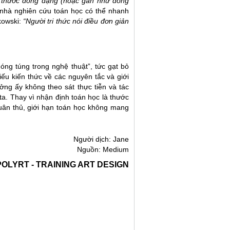
ch thước đồng dạng (hoặc gần như đồng
hà nghiên cứu toán học có thể nhanh
kowski:
“Người tri thức nói điều đơn giản
ng túng trong nghệ thuật”, tức gạt bỏ
iếu kiến thức về các nguyên tắc và giới
ưởng ấy không theo sát thực tiễn và tác
ta. Thay vì nhận định toán học là thước
tuân thủ, giới hạn toán học không mang
Người dịch: Jane
Nguồn:
Medium
POLYRT - TRAINING ART DESIGN