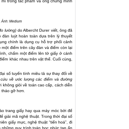
tỉ mỉ trong tác phẩm và ông chứng minh
, Ảnh:
Medium
đo lường)
do Albercht Durer viết,
ông đã
 đàn luýt hoàn toàn dựa trên lý thuyết
ụng chính là dụng cụ hỗ trợ phối cảnh
 một điểm trên cây đàn và điểm còn lại
ình, chấm một điểm lên tờ giấy ở cánh
điểm khác nhau trên vật thể. Cuối cùng,
ại số tuyến tính miêu tả sự thay đổi về
n cứu về ước lượng các điểm và đường
i không giỏi về toán cao cấp, cách diễn
c tháo gỡ hơn.
ào trang giấy hay qua máy móc bởi để
ể giải mã nghệ thuật. Trong thời đại số
iên giấy mực, nghệ thuật “tiến hoá”, đi
n những quy trình toán học phức tạp ẩn