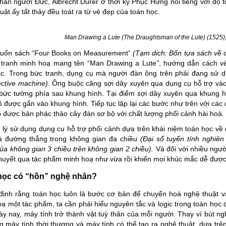
ân người Đức, Albrecht Durer ở thời kỳ Phục Hưng nổi tiếng với độ 
uật ấy tất thảy đều toát ra từ vẻ đẹp của toán học.
Man Drawing a Lute (The Draughtsman of the Lute) (1525)
cuốn sách “Four Books on Measurement”
(Tạm dịch: Bốn tựa sách về 
 tranh minh hoạ mang tên “Man Drawing a Lute
”
, hướng dẫn cách vẻ
ọc. Trong bức tranh, dụng cụ mà người đàn ông trên phải đang sử d
ctive machine)
. Ông buộc căng sợi dây xuyên qua dụng cụ hỗ trợ vào
 bức tường phía sau khung hình. Tại điểm sợi dây xuyên qua khung h
 được gắn vào khung hình. Tiếp tục lặp lại các bước như trên với các 
ó được bản phác thảo cây đàn sơ bộ với chất lượng phối cảnh hài hoà.
lý sử dụng dụng cụ hỗ trợ phối cảnh dựa trên khái niệm toán học về đ
à đường thẳng trong không gian đa chiều
(Đại số tuyến tính nghiê
ủa không gian 3 chiều trên không gian 2 chiều).
Và đối với nhiều ngườ
 thuyết qua tác phẩm minh hoạ như vừa rồi khiến mọi khúc mắc dễ đượ
học có “hồn” nghệ nhân?
định rằng toán học luôn là bước cơ bản để chuyển hoá nghệ thuật v
ạ một tác phẩm, ta cần phải hiểu nguyên tắc và logic trong toán học đ
y nay, máy tính trở thành vật tuỳ thân của mỗi người. Thay vì bút ngh
g máy tính thời thượng và máy tính có thể tạo ra nghệ thuật, dựa trê