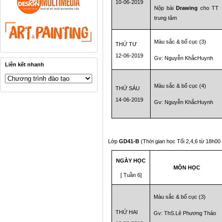
10-06-2019
Nộp bài
Drawing
cho TT
trung tâm
Màu sắc & bố cục (3)
THỨ TƯ
12-06-2019
Gv: Nguyễn KhắcHuynh
Liên kết nhanh
Màu sắc & bố cục (4)
THỨ SÁU
14-06-2019
Gv: Nguyễn KhắcHuynh
Lớp
GD41-B
(Thời gian học Tối 2,4,6 từ 18h00
NGÀY HỌC
MÔN HỌC
[ Tuần 6]
Màu sắc & bố cục (3)
THỨ HAI
Gv: ThS.Lê Phương Thảo