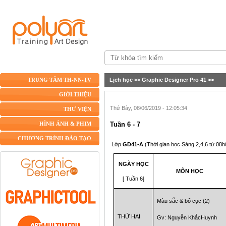
Lịch học
>>
Graphic Designer Pro 41
>>
TRUNG TÂM TH-NN-TV
GIỚI THIỆU
Thứ Bảy, 08/06/2019 - 12:05:34
THƯ VIỆN
Tuần 6 - 7
HÌNH ẢNH & PHIM
CHƯƠNG TRÌNH ĐÀO TẠO
Lớp
GD41-A
(Thời gian học Sáng 2,4,6 từ 08h
NGÀY HỌC
MÔN HỌC
[ Tuần 6]
Màu sắc & bố cục (2)
THỨ HAI
Gv: Nguyễn KhắcHuynh