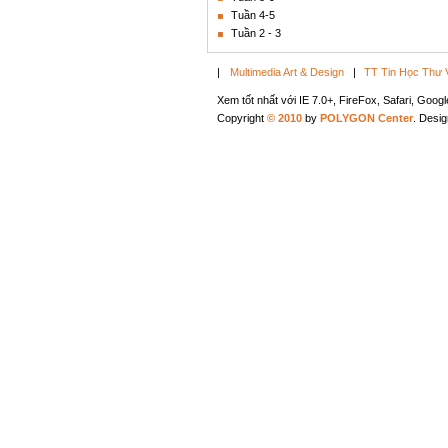
Tuần 4-5
Tuần 2 - 3
|
Multimedia Art & Design
|
TT Tin Học Thư 
Xem tốt nhất với IE 7.0+, FireFox, Safari, Goo
Copyright
© 2010
by
POLYGON Center
. Desi