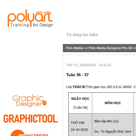
Film Media
>>
Film Media Designer Pro 02
>
TRUNG TÂM TH-NN-TV
GIỚI THIỆU
Thứ Tư, 19/10/2016 - 14:11:01
THƯ VIỆN
Tuần 56 - 57
HÌNH ẢNH & PHIM
CHƯƠNG TRÌNH ĐÀO TẠO
Lớp
FD02-B
(Thời gian học tối2,4,6 từ 18h00 -
NGÀY HỌC
MÔN HỌC
[Tuần 56]
Biên tập film (11)
THỨ HAI
24-10-2016
Gv: Ts.Nguyễn Đức Sơn