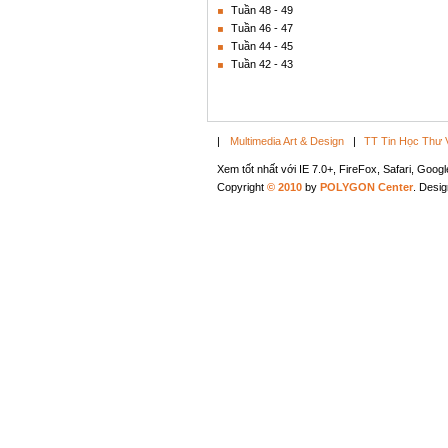
Tuần 48 - 49
Tuần 46 - 47
Tuần 44 - 45
Tuần 42 - 43
|
Multimedia Art & Design
|
TT Tin Học Thư 
Xem tốt nhất với IE 7.0+, FireFox, Safari, Goo
Copyright
© 2010
by
POLYGON Center
. Desi