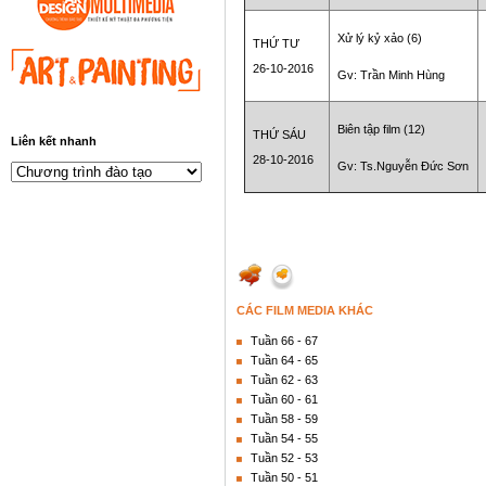
Xử lý kỷ xảo (6)
THỨ TƯ
26-10-2016
Gv: Trần Minh Hùng
Biên tập film (12)
THỨ SÁU
Liên kết nhanh
28-10-2016
Gv: Ts.Nguyễn Đức Sơn
CÁC FILM MEDIA KHÁC
Tuần 66 - 67
Tuần 64 - 65
Tuần 62 - 63
Tuần 60 - 61
Tuần 58 - 59
Tuần 54 - 55
Tuần 52 - 53
Tuần 50 - 51