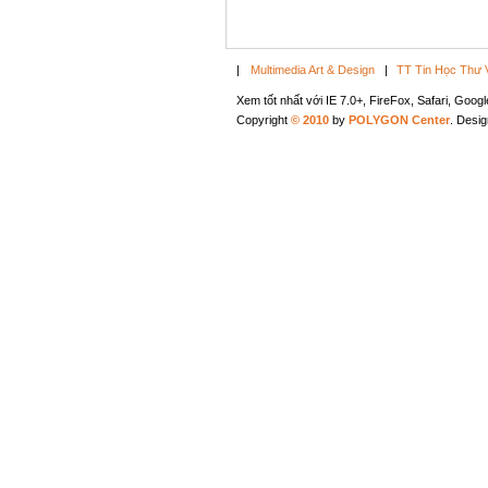
|
Multimedia Art & Design
|
TT Tin Học Thư 
Xem tốt nhất với IE 7.0+, FireFox, Safari, Goo
Copyright
© 2010
by
POLYGON Center
. Desi