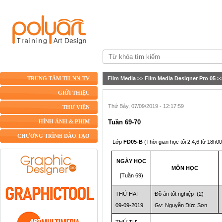
Film Media
>>
Film Media Designer Pro 05
>
TRUNG TÂM TH-NN-TV
GIỚI THIỆU
Thứ Bảy, 07/09/2019 - 12:17:59
THƯ VIỆN
Tuần 69-70
HÌNH ẢNH & PHIM
CHƯƠNG TRÌNH ĐÀO TẠO
Lớp
FD05-B
(Thời gian học tối 2,4,6 từ 18h0
NGÀY HỌC
MÔN HỌC
[Tuần 69)
THỨ HAI
Đồ án tốt nghiệp
(2)
09-09-2019
Gv: Nguyễn Đức Sơn
THỨ TƯ